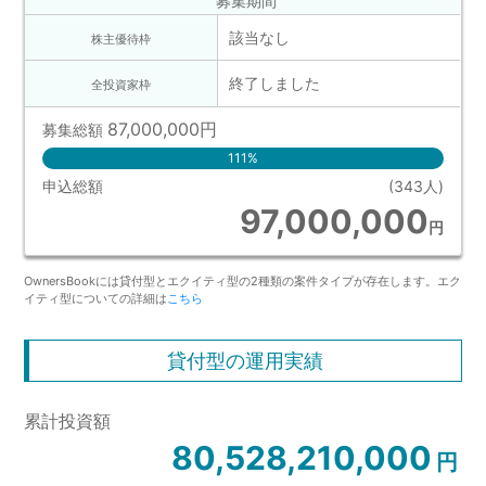
募集期間
該当なし
株主優待枠
終了しました
全投資家枠
87,000,000
円
募集総額
111%
申込総額
(343人)
97,000,000
円
OwnersBookには貸付型とエクイティ型の2種類の案件タイプが存在します。エク
イティ型についての詳細は
こちら
貸付型の運用実績
累計投資額
80,528,210,000
円