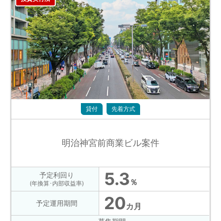
貸付
先着方式
明治神宮前商業ビル案件
5.3
予定利回り
％
(年換算･内部収益率)
20
予定運用期間
カ月