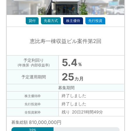
貸付
先着方式
株主優待
先行投資
恵比寿一棟収益ビル案件第2回
5.4
予定利回り
％
(年換算･内部収益率)
25
予定運用期間
カ月
募集期間
終了しました
株主優待枠
終了しました
先行投資枠
残り 20日21時間49分
全投資家枠
810,000,000
円
募集総額
39%