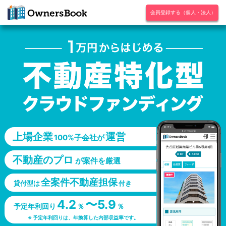
会員登録する（個人・法人）
上場企業
運営
100%子会社が
不動産のプロ
が案件を厳選
全案件不動産担保
貸付型は
付き
4.2
〜5.9
予定年利回り
％
％
※ 予定年利回りは、年換算した内部収益率です。