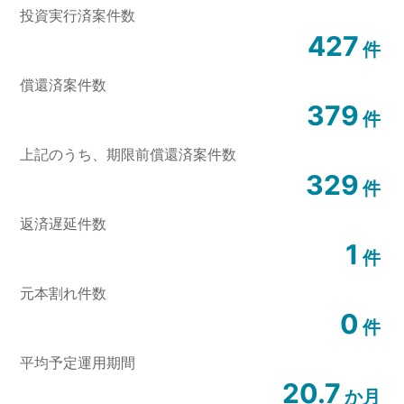
投資実行済案件数
427
件
償還済案件数
379
件
上記のうち、
期限前償還済案件数
329
件
返済遅延件数
1
件
元本割れ件数
0
件
平均予定運用期間
20.7
か月