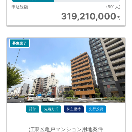
申込総額
(691人)
319,210,000
円
募集完了
貸付
先着方式
株主優待
先行投資
江東区亀戸マンション用地案件