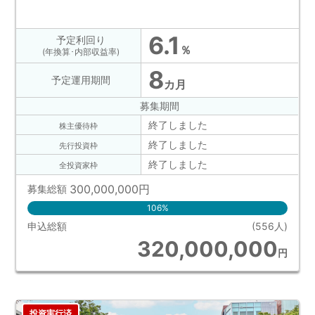
6.1
予定利回り
％
(年換算･内部収益率)
8
予定運用期間
カ月
募集期間
終了しました
株主優待枠
終了しました
先行投資枠
終了しました
全投資家枠
300,000,000
円
募集総額
106%
申込総額
(556人)
320,000,000
円
投資実行済