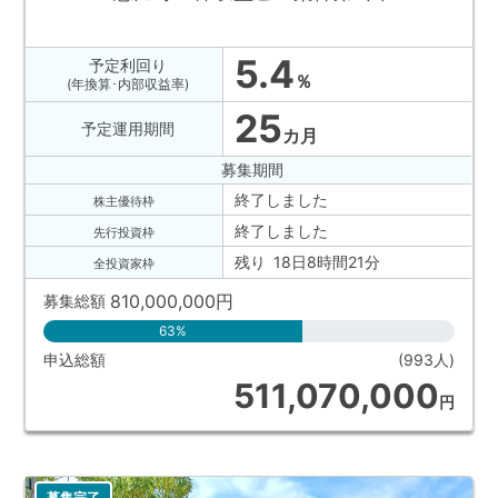
5.4
予定利回り
％
(年換算･内部収益率)
25
予定運用期間
カ月
募集期間
終了しました
株主優待枠
終了しました
先行投資枠
残り 18日8時間21分
全投資家枠
810,000,000
円
募集総額
63%
申込総額
(993人)
511,070,000
円
募集完了