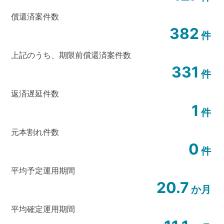
償還済案件数
382
件
上記のうち、
期限前償還済案件数
331
件
返済遅延件数
1
件
元本割れ件数
0
件
平均予定運用期間
20.7
か月
平均確定運用期間