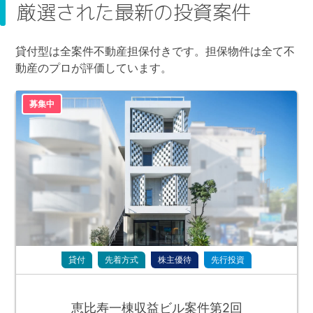
厳選された最新の投資案件
貸付型は全案件不動産担保付きです。担保物件は全て不
動産のプロが評価しています。
募集中
貸付
先着方式
株主優待
先行投資
恵比寿一棟収益ビル案件第2回