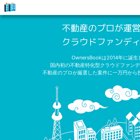
ク
ラ
不動産のプロが運
ウ
クラウドファンデ
ド
フ
OwnersBookは2014年に誕
国内初の不動産特化型クラウドファンデ
ァ
不動産のプロが厳選した案件に一万円から
ン
デ
ィ
ン
グ
で