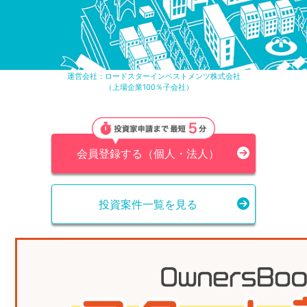
不
動
産
投
運営会社：
ロードスターインベストメンツ株式会社
資
（上場企業100％子会社）
OwnersBook
会員登録する
（個人・法人）
投資案件一覧を見る