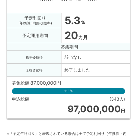
5.3
予定利回り
％
(年換算･内部収益率)
20
予定運用期間
カ月
募集期間
該当なし
株主優待枠
終了しました
全投資家枠
87,000,000
円
募集総額
111%
申込総額
(343人)
97,000,000
円
※「予定年利回り」と表現されている場合は全て予定利回り（年換算・内