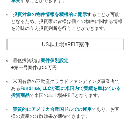
享受
することができます。
投資対象の物件情報を積極的に開示
することが可能
となるため、投資家の皆様は個々の物件に関する情報
を吟味のうえ投資判断を行うことができます。
US非上場eREIT案件
最低投資額は
案件個別設定
※第一号案件は50万円
米国有数の不動産クラウドファンディング事業者で
ある
Fundrise, LLCが既に米国内で実績を重ねている
投資商品
で米国の非上場eREITとなります。
実質的にアメリカ合衆国ドルでの運用
であり、お客
様の資産の分散効果が期待できます。