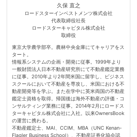
久保 直之
ロードスターインベストメンツ株式会社
代表取締役社長
ロードスターキャピタル株式会社
取締役
東京大学農学部卒。農林中央金庫にてキャリアをス
タート。
情報系システムの企画・開発に従事。1999年より
一般財団法人日本不動産研究所にて不動産鑑定業務
に従事。2010年より2年間米国に留学し、ビジネス
スクールにおいて不動産を専攻し、米国における不
動産開発等を学ぶ。また在学中に英米両国の不動産
鑑定士資格を取得。帰国後は海外不動産の評価・コ
ンサルティング業務に従事。2014年2月にロードス
ターキャピタル株式会社に入社。以来OwnersBook
の運営に携わる。
不動産鑑定士、MAI、CCIM、MBA（UNC Kenan-
Flagler Business School）、不動産証券化協会認