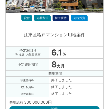
貸付
先着方式
株主優待
先行投資
江東区亀戸マンション用地案件
6.1
予定利回り
％
(年換算･内部収益率)
8
予定運用期間
カ月
募集期間
終了しました
株主優待枠
終了しました
先行投資枠
終了しました
全投資家枠
300,000,000
円
募集総額
106%