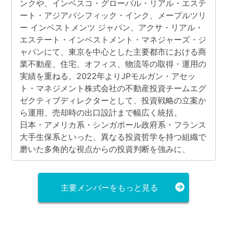
ンクや、インベスコ・グローバル・リアル・エステ
ート・アジアパシフィック・インク、メープルツリ
ー インベストメンツ ジャパン、アクサ・リアル・
エステート・インベストメント・マネジャーズ・ジ
ャパンにて、東京を中心とした主要都市における商
業不動産、住宅、オフィス、物流等の取得・運用の
実績を重ねる。2022年よりJPモルガン・アセッ
ト・マネジメント株式会社の不動産投資チームエグ
ゼクティブディレクターとして、投資戦略の立案か
ら運用、売却時の出口設計まで幅広く統括。
日本・アメリカ系・シンガポール政府系・フランス
大手生保系といった、異なる投資哲学を持つ組織で
磨いた多角的な視点からの投資判断を強みに、
2025年5月にロードスターキャピタル株式会社に
入社。
宅地建物取引士、不動産証券化協会認定マスター、
主要メンバーをもっと見る
貸金業務取扱主任者