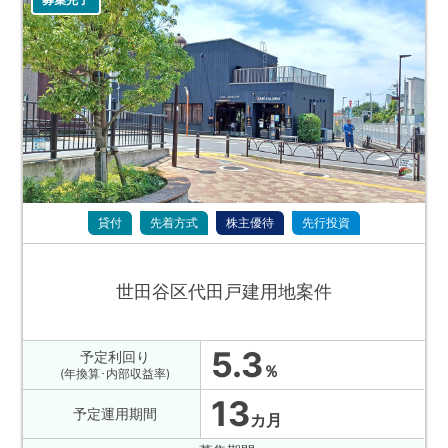
貸付
先着方式
株主優待
先行投資
世田谷区代田戸建用地案件
5.3
予定利回り
％
(年換算･内部収益率)
13
予定運用期間
カ月