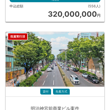
申込総額
(556人)
320,000,000
円
投資実行済
貸付
先着方式
明治神宮前商業ビル案件