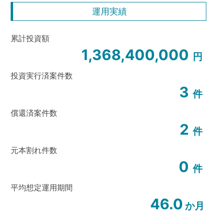
運用実績
累計投資額
1,368,400,000
円
投資実行済案件数
3
件
償還済案件数
2
件
元本割れ件数
0
件
平均想定運用期間
46.0
か月