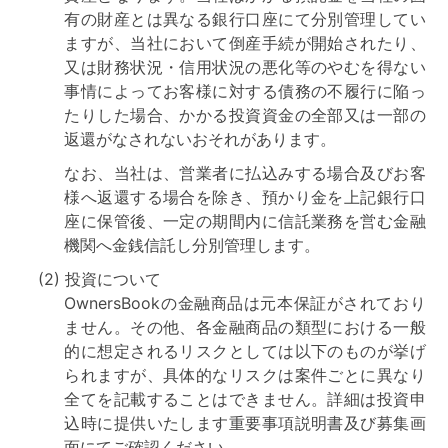
有の財産とは異なる銀行口座にて分別管理してい
ますが、当社において倒産手続が開始されたり、
又は財務状況・信用状況の悪化等のやむを得ない
事情によってお客様に対する債務の不履行に陥っ
たりした場合、かかる投資資金の全部又は一部の
返還がなされないおそれがあります。
なお、当社は、営業者に払込みする場合及びお客
様へ返還する場合を除き、預かり金を上記銀行口
座に保管後、一定の期間内に信託業務を営む金融
機関へ金銭信託し分別管理します。
(2)
投資について
OwnersBookの金融商品は元本保証がされており
ません。その他、各金融商品の類型における一般
的に想定されるリスクとしては以下のものが挙げ
られますが、具体的なリスクは案件ごとに異なり
全てを記載することはできません。詳細は投資申
込時に提供いたします重要事項説明書及び募集画
面にてご確認ください。