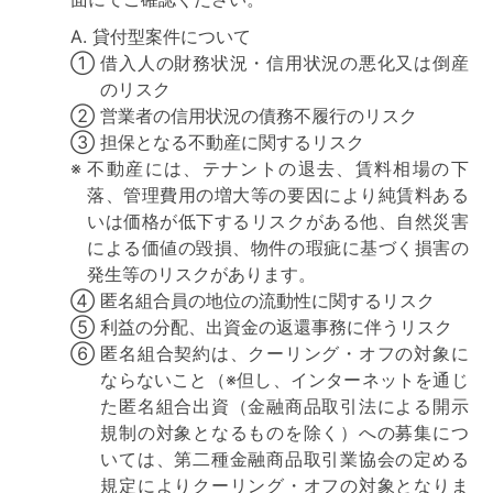
A.
貸付型案件について
①
借入人の財務状況・信用状況の悪化又は倒産
のリスク
②
営業者の信用状況の債務不履行のリスク
③
担保となる不動産に関するリスク
※
不動産には、テナントの退去、賃料相場の下
落、管理費用の増大等の要因により純賃料ある
いは価格が低下するリスクがある他、自然災害
による価値の毀損、物件の瑕疵に基づく損害の
発生等のリスクがあります。
④
匿名組合員の地位の流動性に関するリスク
⑤
利益の分配、出資金の返還事務に伴うリスク
⑥
匿名組合契約は、クーリング・オフの対象に
ならないこと（※但し、インターネットを通じ
た匿名組合出資（金融商品取引法による開示
規制の対象となるものを除く）への募集につ
いては、第二種金融商品取引業協会の定める
規定によりクーリング・オフの対象となりま