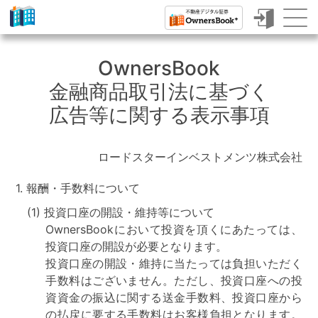
ク
ラ
OwnersBook
ウ
金融商品取引法に基づく
ド
広告等に関する表示事項
フ
ァ
ロードスターインベストメンツ株式会社
ン
1.
報酬・手数料について
デ
(1)
投資口座の開設・維持等について
ィ
OwnersBookにおいて投資を頂くにあたっては、
ン
投資口座の開設が必要となります。
投資口座の開設・維持に当たっては負担いただく
グ
手数料はございません。ただし、投資口座への投
で
資資金の振込に関する送金手数料、投資口座から
の払戻に要する手数料はお客様負担となります。