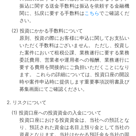
不
振込に関する送金手数料は振込を依頼する金融機
動
関に、払戻に要する手数料は
こちら
でご確認くだ
産
さい。
投
(2)
投資にかかる手数料について
原則、投資の際にお客様に申込に関してお支払い
資
いただく手数料はございません。 ただし、投資し
OwnersBook
た案件において租税公課、業務遂行に要する業務
委託費用、営業者や運用者への報酬、業務遂行に
要する費用を間接的にご負担いただくことになり
ます。 これらの詳細については、投資口座の開設
時や案件申込時に提供します重要事項説明書及び
募集画面にてご確認ください。
2.
リスクについて
(1)
投資口座への投資資金の入金について
投資口座における投資資金は、当社への預託とな
り、預託された資金は名目上預り金として当社の
資産となります。当社はかかる預託金を当社の固