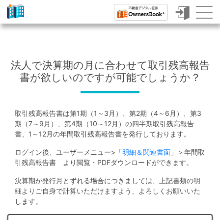
ク
ラ
ウ
法人で決算期の月に合わせて取引残高報告
ド
書が欲しいのですが可能でしょうか？
フ
ァ
取引残高報告書は第1期（1～3月）、第2期（4～6月）、第3
ン
期（7～9月）、第4期（10～12月）の四半期取引残高報告
書、1～12月の年間取引残高報告書を発行しております。
デ
ィ
ログイン後、ユーザーメニュー>「
明細＆関連書面
」＞年間取
引残高報告書 より閲覧・PDFダウンロードができます。
ン
決算期が発行月とずれる場合につきましては、上記書類の明
グ
細よりご自身で計算いただけますよう、よろしくお願いいた
で
します。