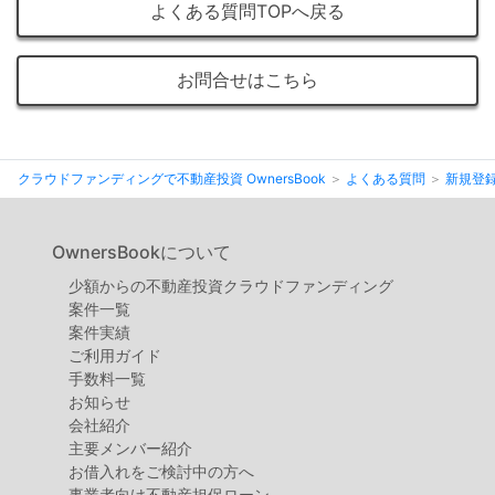
不
よくある質問TOPへ戻る
動
産
お問合せはこちら
投
資
OwnersBook
クラウドファンディングで不動産投資 OwnersBook
よくある質問
新規登
OwnersBookについて
少額からの不動産投資クラウドファンディング
案件⼀覧
案件実績
ご利用ガイド
手数料一覧
お知らせ
会社紹介
主要メンバー紹介
お借入れをご検討中の方へ
事業者向け不動産担保ローン