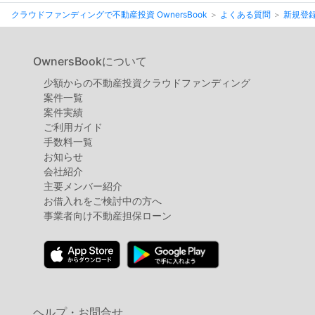
不
クラウドファンディングで不動産投資 OwnersBook
よくある質問
新規登
動
産
OwnersBookについて
投
少額からの不動産投資クラウドファンディング
資
案件⼀覧
OwnersBook
案件実績
ご利用ガイド
手数料一覧
お知らせ
会社紹介
主要メンバー紹介
お借入れをご検討中の方へ
事業者向け不動産担保ローン
ヘルプ・お問合せ