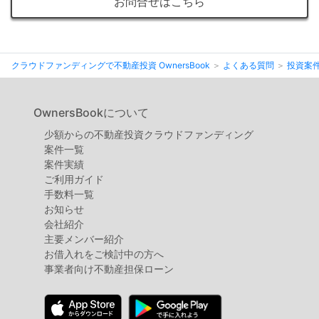
不
お問合せはこちら
動
産
投
クラウドファンディングで不動産投資 OwnersBook
よくある質問
投資案
資
OwnersBookについて
OwnersBook
少額からの不動産投資クラウドファンディング
案件⼀覧
案件実績
ご利用ガイド
手数料一覧
お知らせ
会社紹介
主要メンバー紹介
お借入れをご検討中の方へ
事業者向け不動産担保ローン