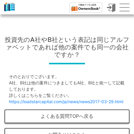
ク
ラ
ウ
投資先のA社やB社という表記は同じアルフ
ド
ァベットであれば他の案件でも同一の会社
フ
ですか？
ァ
ン
そのとおりでございます。
デ
A社、B社は他の案件につきましてもA社、B社と統一して記載
しております。
ィ
詳しくはこちらをご覧ください。
https://loadstarcapital.com/ja/news/news2017-03-29.html
ン
グ
よくある質問TOPへ戻る
で