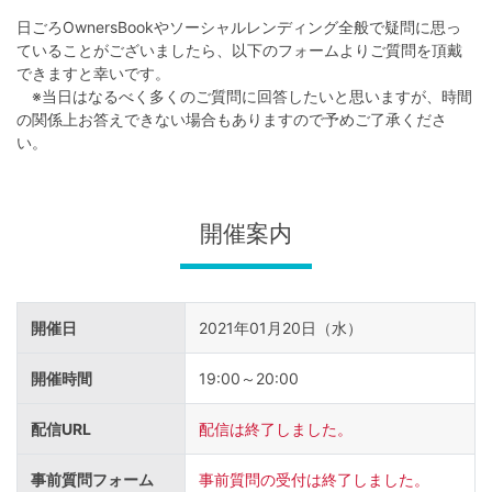
不
日ごろOwnersBookやソーシャルレンディング全般で疑問に思っ
動
ていることがございましたら、以下のフォームよりご質問を頂戴
産
できますと幸いです。
※当日はなるべく多くのご質問に回答したいと思いますが、時間
投
の関係上お答えできない場合もありますので予めご了承くださ
資
い。
OwnersBook
開催案内
開催日
2021年01月20日（水）
開催時間
19:00～20:00
配信URL
配信は終了しました。
事前質問フォーム
事前質問の受付は終了しました。