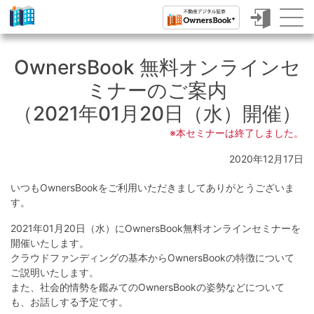
ク
ラ
OwnersBook 無料オンラインセ
ウ
ミナーのご案内
ド
（2021年01月20日（水）開催）
フ
※本セミナーは終了しました。
ァ
2020年12月17日
ン
いつもOwnersBookをご利用いただきましてありがとうございま
デ
す。
ィ
2021年01月20日（水）にOwnersBook無料オンラインセミナーを
ン
開催いたします。
クラウドファンディングの基本からOwnersBookの特徴について
グ
ご説明いたします。
で
また、社会的情勢を鑑みてのOwnersBookの姿勢などについて
も、お話しする予定です。