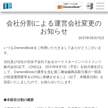
ク
ラ
会社分割による運営会社変更の
ウ
お知らせ
ド
2021年06月15日
フ
いつもOwnersBookをご利用いただきましてありがとうございま
ァ
す。
ン
当社及び当社の完全子会社であるロードスターインベストメンツ
デ
株式会社(以下、LDI社)は、2021年8月1日（予定）を効力発生日と
して、OwnersBookの運営を含む第二種金融商品取引業の一部及
ィ
び投資運用業等をLDI社に承継させること（以下、本吸収分割）を
決定いたしましたので、お知らせいたします。
ン
グ
で
■本吸収分割の概要