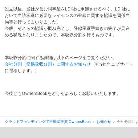
設立以後、当社が営む同事業をLDI社に承継させるべく、LDI社に
おいて当該承継に必要なライセンスの登録に関する協議を関係当
局等と行ってまいりました。
今般、それらの協議が概ね完了し、登録承継手続きの完了が見込
める状況となりましたので、本吸収分割を行うものです。
本吸収分割に関する詳細は以下のページをご覧ください。
会社分割（簡易吸収分割）に関するお知らせ
（※当社ウェブサイト
に遷移します。）
今後ともOwnersBookをどうぞよろしくお願いいたします。
クラウドファンディングで不動産投資 OwnersBook
お知らせ
会社分割に