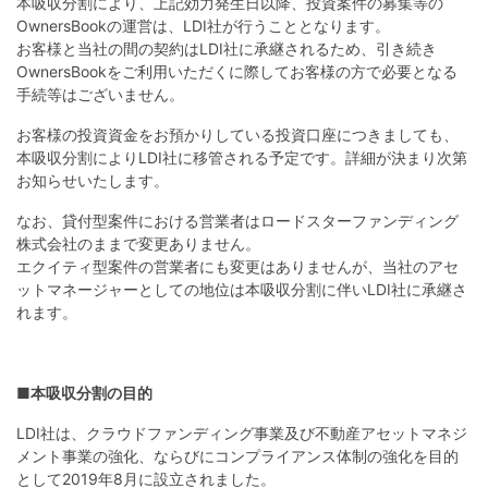
不
本吸収分割により、上記効力発生日以降、投資案件の募集等の
OwnersBookの運営は、LDI社が行うこととなります。
動
お客様と当社の間の契約はLDI社に承継されるため、引き続き
産
OwnersBookをご利用いただくに際してお客様の方で必要となる
手続等はございません。
投
お客様の投資資金をお預かりしている投資口座につきましても、
資
本吸収分割によりLDI社に移管される予定です。詳細が決まり次第
OwnersBook
お知らせいたします。
なお、貸付型案件における営業者はロードスターファンディング
株式会社のままで変更ありません。
エクイティ型案件の営業者にも変更はありませんが、当社のアセ
ットマネージャーとしての地位は本吸収分割に伴いLDI社に承継さ
れます。
■本吸収分割の目的
LDI社は、クラウドファンディング事業及び不動産アセットマネジ
メント事業の強化、ならびにコンプライアンス体制の強化を目的
として2019年8月に設立されました。