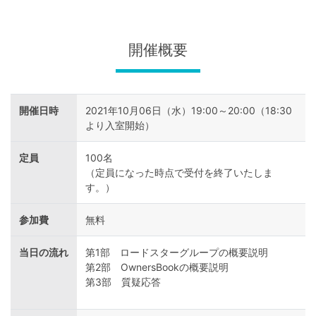
不
動
産
開催概要
投
資
開催日時
2021年10月06日（水）19:00～20:00（18:30
OwnersBook
より入室開始）
定員
100名
（定員になった時点で受付を終了いたしま
す。）
参加費
無料
当日の流れ
第1部 ロードスターグループの概要説明
第2部 OwnersBookの概要説明
第3部 質疑応答