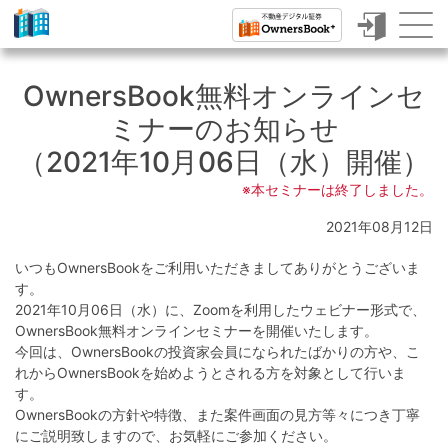
ク
ラ
OwnersBook無料オンラインセ
ウ
ミナーのお知らせ
ド
（2021年10月06日（水）開催）
フ
※本セミナーは終了しました。
ァ
2021年08月12日
ン
いつもOwnersBookをご利用いただきましてありがとうございま
デ
す。
ィ
2021年10月06日（水）に、Zoomを利用したウェビナー形式で、
OwnersBook無料オンラインセミナーを開催いたします。
ン
今回は、OwnersBookの投資家会員になられたばかりの方や、こ
れからOwnersBookを始めようとされる方を対象として行いま
グ
す。
で
OwnersBookの方針や特徴、また案件画面の見方等々につき丁寧
にご説明致しますので、お気軽にご参加ください。