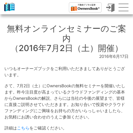
ク
ラ
無料オンラインセミナーのご案
ウ
内
ド
（2016年7月2日（土）開催）
フ
2016年6月17日
ァ
いつもオーナーズブックをご利用いただきましてありがとうござ
ン
います。
デ
さて、7月2日（土）にOwnersBookの無料セミナーを開催いたし
ィ
ます。昨今注目度が高まっているクラウドファンディングの基本
からOwnersBookの解説、さらには当社の今後の展望まで、皆様
ン
に直接ご説明させていただきます。お知り合いで投資やクラウド
ファンディングにご興味をお持ちの方がいらっしゃいましたら、
グ
お気軽にお誘い合わせのうえご参加ください。
で
詳細は
こちら
をご確認ください。