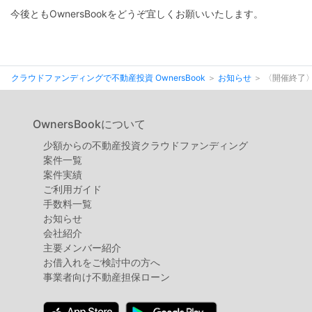
不
今後ともOwnersBookをどうぞ宜しくお願いいたします。
動
産
投
クラウドファンディングで不動産投資 OwnersBook
お知らせ
〈開催終了〉
資
OwnersBook
OwnersBookについて
少額からの不動産投資クラウドファンディング
案件⼀覧
案件実績
ご利用ガイド
手数料一覧
お知らせ
会社紹介
主要メンバー紹介
お借入れをご検討中の方へ
事業者向け不動産担保ローン