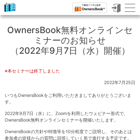
ク
ラ
OwnersBook無料オンラインセ
ウ
ミナーのお知らせ
ド
（2022年9月7日（水）開催）
フ
ァ
※本セミナーは終了しました
ン
2022年7月25日
デ
いつもOwnersBookをご利用いただきましてありがとうございま
ィ
す。
ン
2022年9月7日（水）に、Zoomを利用したウェビナー形式で、
グ
OwnersBook無料オンラインセミナーを開催いたします。
で
OwnersBookの方針や特徴等を10分程度でご説明し、そのあとは
参加者の皆様からの質問に回答していく形で進行する予定です。