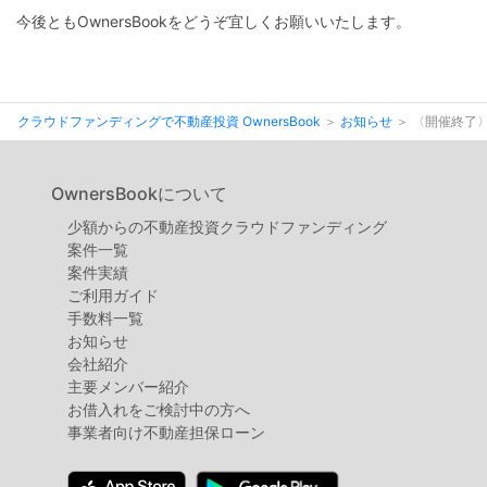
不
今後ともOwnersBookをどうぞ宜しくお願いいたします。
動
産
投
クラウドファンディングで不動産投資 OwnersBook
お知らせ
〈開催終了〉
資
OwnersBook
OwnersBookについて
少額からの不動産投資クラウドファンディング
案件⼀覧
案件実績
ご利用ガイド
手数料一覧
お知らせ
会社紹介
主要メンバー紹介
お借入れをご検討中の方へ
事業者向け不動産担保ローン