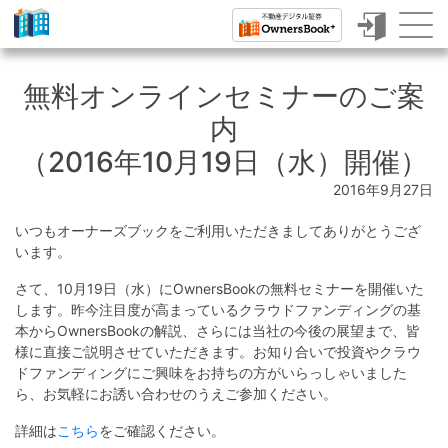
ク
ラ
無料オンラインセミナーのご案
ウ
内
ド
（2016年10月19日（水）開催）
フ
2016年9月27日
ァ
いつもオーナーズブックをご利用いただきましてありがとうござ
ン
います。
デ
さて、10月19日（水）にOwnersBookの無料セミナーを開催いた
ィ
します。昨今注目度が高まっているクラウドファンディングの基
本からOwnersBookの解説、さらには当社の今後の展望まで、皆
ン
様に直接ご説明させていただきます。お知り合いで投資やクラウ
ドファンディングにご興味をお持ちの方がいらっしゃいました
グ
ら、お気軽にお誘い合わせのうえご参加ください。
で
詳細は
こちら
をご確認ください。