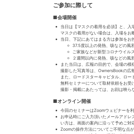
ご参加に際して
■会場開催
当日は【マスクの着用を必須】と、入
マスクの着用がない場合は、入場をお
当日、下記にあてはまる方は参加をお
37.5度以上の発熱、咳などの
ご家族などが新型コロナウイル
２週間以内に発熱、咳などの風
また当日は、広報の目的で、会場の模
撮影した写真等は、OwnersBook
また、ロードスターキャピタル、ロード
無料セミナーについて取材依頼をお受
撮影・掲載にあたっては、お顔は映ら
■オンライン開催
今回のセミナーはZoomウェビナーを
お申込時にご入力頂いたメールアドレス
い方は、画面の案内に沿って予めご対
Zoomの操作方法についてご不明な点