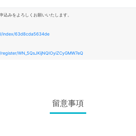
お申込みをよろしくお願いいたします。
nd/index/63d8cda5634de
ar/register/WN_5QsJKijNQIOyiZCyGMW7eQ
留意事項