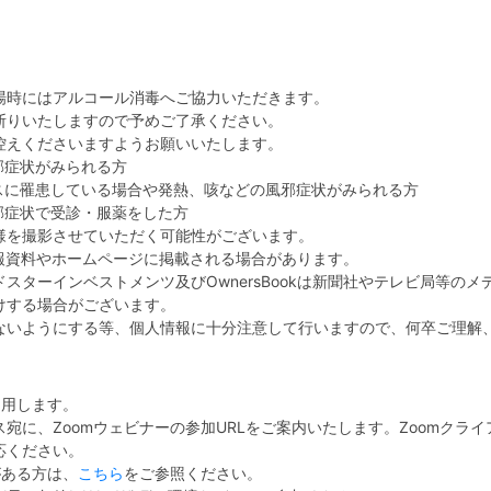
場時にはアルコール消毒へご協力いただきます。
断りいたしますので予めご了承ください。
控えくださいますようお願いいたします。
風邪症状がみられる方
スに罹患している場合や発熱、咳などの風邪症状がみられる方
邪症状で受診・服薬をした方
様を撮影させていただく可能性がございます。
の広報資料やホームページに掲載される場合があります。
スターインベストメンツ及びOwnersBookは新聞社やテレビ局等の
けする場合がございます。
ないようにする等、個人情報に十分注意して行いますので、何卒ご理解
利用します。
宛に、Zoomウェビナーの参加URLをご案内いたします。Zoomクラ
応ください。
がある方は、
こちら
をご参照ください。