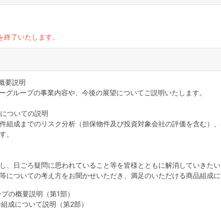
を終了いたします。
概要説明
ドスターグループの事業内容や、今後の展望についてご説明いたします。
組成についての説明
組成までのリスク分析（担保物件及び投資対象会社の評価を含む）、各種契
す。
し、日ごろ疑問に思われていること等を皆様とともに解消していきたい
等についての考え方をお聞かせいただき、満足のいただける商品組成に
ループの概要説明（第1部）
kの案件組成について説明（第2部）
）