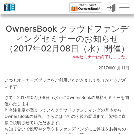
ク
ラ
OwnersBook クラウドファンデ
ウ
ィングセミナーのお知らせ
ド
（2017年02月08日（水）開催）
フ
※本セミナーは終了しました。
ァ
2017年01月11日
ン
いつもオーナーズブックをご利用いただきましてありがとうござ
デ
います。
ィ
さて、2017年02月08日（水）にOwnersBookの無料セミナーを開
ン
催いたします。
昨今注目度が高まっているクラウドファンディングの基本から
グ
OwnersBookの解説、さらには当社の今後の展望まで、皆様に直
で
接ご説明させていただきます。
お知り合いで投資やクラウドファンディングにご興味をお持ちの