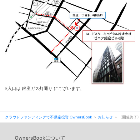
※入口は 銀座ガス灯通り にございます。
クラウドファンディングで不動産投資 OwnersBook
お知らせ
〈開催終了〉
OwnersBookについて