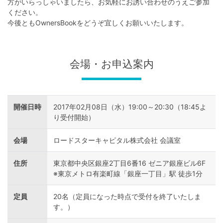
不
方がいらっしゃいましたら、お気軽にお誘い合わせのうえご参加
ください。
動
今後ともOwnersBookをどうぞ宜しくお願いいたします。
産
投
会場・お申込案内
資
OwnersBook
開催日時
2017年02月08日（水）19:00～20:30（18:45よ
り受付開始）
会場
ロードスターキャピタル株式会社 会議室
住所
東京都中央区銀座2丁目6番16 ゼニア銀座ビル6F
※東京メトロ有楽町線「銀座一丁目」駅 徒歩1分
定員
20名（定員になった時点で受付を終了いたしま
す。）