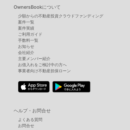
不
OwnersBookについて
動
少額からの不動産投資クラウドファンディング
産
案件⼀覧
投
案件実績
ご利用ガイド
資
手数料一覧
OwnersBook
お知らせ
会社紹介
主要メンバー紹介
お借入れをご検討中の方へ
事業者向け不動産担保ローン
ヘルプ・お問合せ
よくある質問
お問合せ