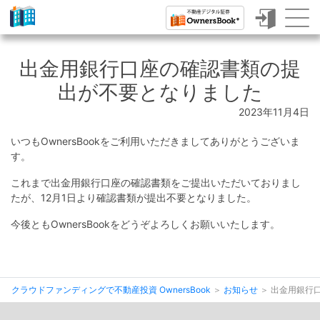
ク
ラ
出金用銀行口座の確認書類の提
ウ
出が不要となりました
ド
2023年11月4日
フ
いつもOwnersBookをご利用いただきましてありがとうございま
ァ
す。
ン
これまで出金用銀行口座の確認書類をご提出いただいておりまし
デ
たが、12月1日より確認書類が提出不要となりました。
ィ
今後ともOwnersBookをどうぞよろしくお願いいたします。
ン
グ
クラウドファンディングで不動産投資 OwnersBook
お知らせ
出金用銀行
で