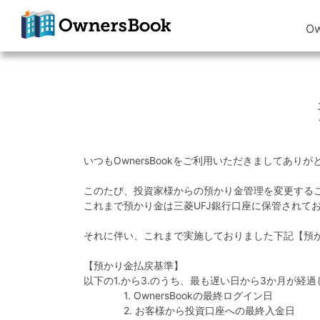
O
クラウドファン
ディングで不動
産投資
OwnersBook
いつもOwnersBookをご利用いただきましてあり
このたび、投資家様からの預かり金管理を変更する
これまで預かり金は三菱UFJ銀行口座に保管されて
それに伴い、これまで実施しておりました下記【預か
【預かり金払戻基準】
以下の1.から3.のうち、最も遅い日から3か月が経
1. OwnersBookの最終ログイン日
2. お客様から投資口座への最終入金日