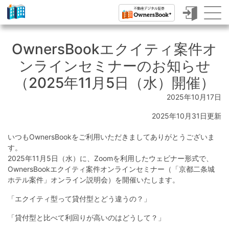
ク
ラ
OwnersBookエクイティ案件オ
ウ
ンラインセミナーのお知らせ
ド
（2025年11月5日（水）開催）
フ
2025年10月17日
ァ
2025年10月31日更新
ン
いつもOwnersBookをご利用いただきましてありがとうございま
デ
す。
ィ
2025年11月5日（水）に、Zoomを利用したウェビナー形式で、
OwnersBookエクイティ案件オンラインセミナー（「京都二条城
ン
ホテル案件」オンライン説明会）を開催いたします。
グ
「エクイティ型って貸付型とどう違うの？」
で
「貸付型と比べて利回りが高いのはどうして？」