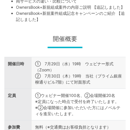
不
両サービスの違い・比較について
OwnersBook+新規組成案件の内容ご説明 【追記しました】
動
OwnersBook+新規案件組成記念キャンペーンのご紹介 【追
産
記しました】
投
資
開催概要
OwnersBook
開催日時
① 7月29日（水）19時 ウェビナー形式
（Zoom）
② 7月30日（木）19時 当社（プライム銀座
柳通りビル7階）にて対面形式
定員
①ウェビナー開催100名、②会場開催20名
※定員になった時点で受付を終了いたします。
※②会場開催に参加いただいた方にはノベルテ
ィを進呈いたします。
参加費
無料（※交通費はお客様負担となります）