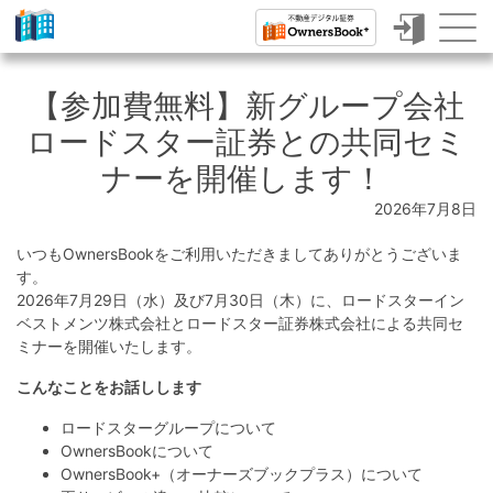
ク
ラ
【参加費無料】新グループ会社
ウ
ロードスター証券との共同セミ
ド
ナーを開催します！
フ
2026年7月8日
ァ
いつもOwnersBookをご利用いただきましてありがとうございま
ン
す。
2026年7月29日（水）及び7月30日（木）に、ロードスターイン
デ
ベストメンツ株式会社とロードスター証券株式会社による共同セ
ィ
ミナーを開催いたします。
ン
こんなことをお話しします
グ
ロードスターグループについて
で
OwnersBookについて
OwnersBook+（オーナーズブックプラス）について