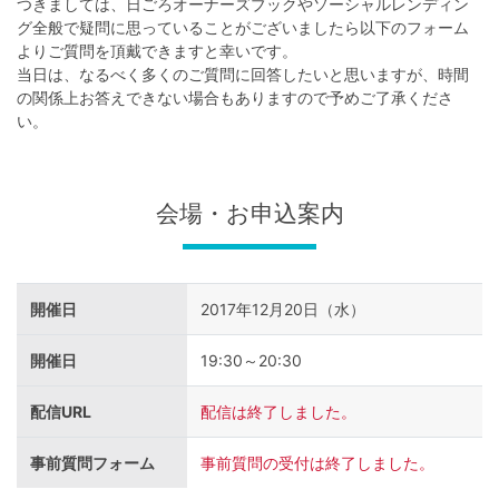
不
つきましては、日ごろオーナーズブックやソーシャルレンディン
グ全般で疑問に思っていることがございましたら以下のフォーム
動
よりご質問を頂戴できますと幸いです。
産
当日は、なるべく多くのご質問に回答したいと思いますが、時間
の関係上お答えできない場合もありますので予めご了承くださ
投
い。
資
OwnersBook
会場・お申込案内
開催日
2017年12月20日（水）
開催日
19:30～20:30
配信URL
配信は終了しました。
事前質問フォーム
事前質問の受付は終了しました。