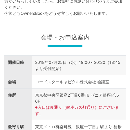
不
方がいらっしゃいましたら、お気軽にお誘い合わせのうえご参加
ください。
動
今後ともOwnersBookをどうぞ宜しくお願いいたします。
産
投
会場・お申込案内
資
OwnersBook
開催日時
2018年07月25日（水）19:00～20:30（18:45
より受付開始）
会場
ロードスターキャピタル株式会社 会議室
住所
東京都中央区銀座2丁目6番16 ゼニア銀座ビル
6F
※入口は裏通り（銀座ガス灯通り）にございま
す。
最寄り駅
東京メトロ有楽町線「銀座一丁目」駅より 徒歩