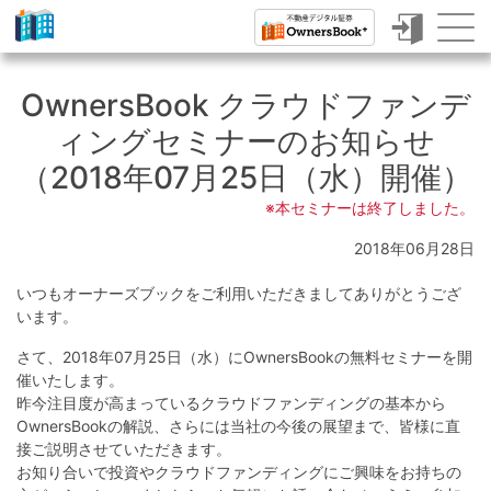
ク
ラ
OwnersBook クラウドファンデ
ウ
ィングセミナーのお知らせ
ド
（2018年07月25日（水）開催）
フ
※本セミナーは終了しました。
ァ
2018年06月28日
ン
いつもオーナーズブックをご利用いただきましてありがとうござ
デ
います。
ィ
さて、2018年07月25日（水）にOwnersBookの無料セミナーを開
ン
催いたします。
昨今注目度が高まっているクラウドファンディングの基本から
グ
OwnersBookの解説、さらには当社の今後の展望まで、皆様に直
で
接ご説明させていただきます。
お知り合いで投資やクラウドファンディングにご興味をお持ちの