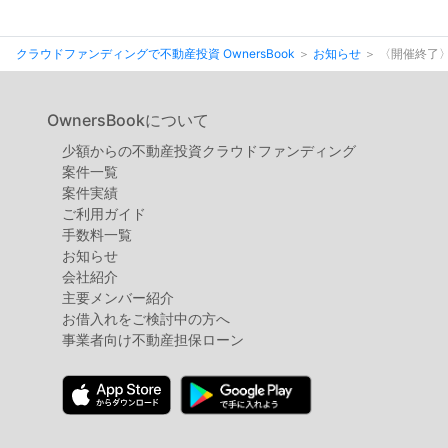
不
動
クラウドファンディングで不動産投資 OwnersBook
お知らせ
〈開催終了〉
産
投
OwnersBookについて
資
少額からの不動産投資クラウドファンディング
OwnersBook
案件⼀覧
案件実績
ご利用ガイド
手数料一覧
お知らせ
会社紹介
主要メンバー紹介
お借入れをご検討中の方へ
事業者向け不動産担保ローン