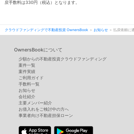
不
戻手数料は330円（税込）となります。
動
産
投
クラウドファンディングで不動産投資 OwnersBook
お知らせ
払戻依頼に
資
OwnersBook
OwnersBookについて
少額からの不動産投資クラウドファンディング
案件⼀覧
案件実績
ご利用ガイド
手数料一覧
お知らせ
会社紹介
主要メンバー紹介
お借入れをご検討中の方へ
事業者向け不動産担保ローン