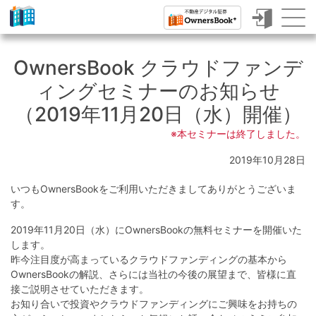
ク
ラ
OwnersBook クラウドファンデ
ウ
ィングセミナーのお知らせ
ド
（2019年11月20日（水）開催）
フ
※本セミナーは終了しました。
ァ
2019年10月28日
ン
いつもOwnersBookをご利用いただきましてありがとうございま
デ
す。
ィ
2019年11月20日（水）にOwnersBookの無料セミナーを開催いた
ン
します。
昨今注目度が高まっているクラウドファンディングの基本から
グ
OwnersBookの解説、さらには当社の今後の展望まで、皆様に直
で
接ご説明させていただきます。
お知り合いで投資やクラウドファンディングにご興味をお持ちの