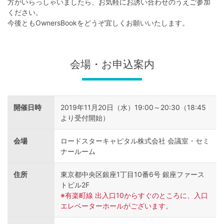
不
方がいらっしゃいましたら、お気軽にお誘い合わせのうえご参加
ください。
動
今後ともOwnersBookをどうぞ宜しくお願いいたします。
産
投
会場・お申込案内
資
OwnersBook
開催日時
2019年11月20日（水）19:00～20:30（18:45
より受付開始）
会場
ロードスターキャピタル株式会社 会議室・セミ
ナールーム
住所
東京都中央区銀座1丁目10番6号 銀座ファース
トビル2F
※有楽町線 出入口10からすぐのところに、入口
エレベーターホールがございます。