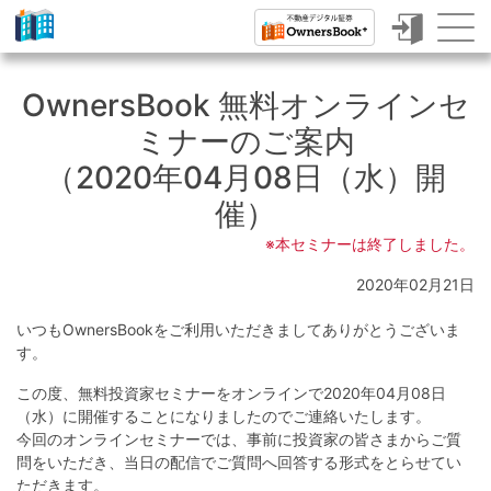
ク
ラ
OwnersBook 無料オンラインセ
ウ
ミナーのご案内
ド
（2020年04月08日（水）開
フ
催）
ァ
※本セミナーは終了しました。
ン
2020年02月21日
デ
いつもOwnersBookをご利用いただきましてありがとうございま
ィ
す。
ン
この度、無料投資家セミナーをオンラインで2020年04月08日
グ
（水）に開催することになりましたのでご連絡いたします。
今回のオンラインセミナーでは、事前に投資家の皆さまからご質
で
問をいただき、当日の配信でご質問へ回答する形式をとらせてい
ただきます。