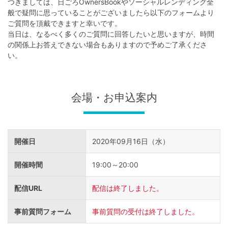
不
つきましては、日ごろOwnersBookやソーシャルレンディング全
般で疑問に思っていることがございましたら以下のフォームより
動
ご質問を頂戴できますと幸いです。
産
当日は、なるべく多くのご質問に回答したいと思いますが、時間
の関係上お答えできない場合もありますので予めご了承くださ
投
い。
資
OwnersBook
会場・お申込案内
開催日
2020年09月16日（水）
開催時間
19:00～20:00
配信URL
配信は終了しました。
事前質問フォーム
事前質問の受付は終了しました。