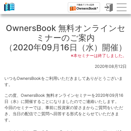
ク
ラ
OwnersBook 無料オンラインセ
ウ
ミナーのご案内
ド
（2020年09月16日（水）開催）
フ
※本セミナーは終了しました。
ァ
2020年08月12日
ン
いつもOwnersBookをご利用いただきましてありがとうございま
デ
す。
ィ
この度、OwnersBook 無料オンラインセミナーを2020年09月16
ン
日（水）に開催することになりましたのでご連絡いたします。
今回のセミナーでは、事前に投資家の皆さまからご質問をいただ
グ
き、当日の配信でご質問へ回答する形式をとらせていただきま
で
す。