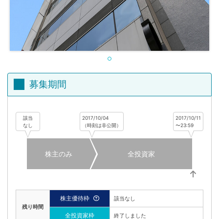
不
動
産
投
資
OwnersBook
募集期間
該当
2017/10/04
2017/10/11
なし
（時刻は非公開）
〜23:59
株主のみ
全投資家
株主優待枠
該当なし
残り時間
全投資家枠
終了しました