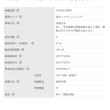
募集総額
70,500,000円
運用タイプ
貸付（メザニン/シニア）
募集方式
先着方式
但し、申込総額が募集総額を超えた場合、募
集を完了させる可能性があります。
貸付先数
2
確定利回り（年換算）
4.1%
確定運用期間
18ヶ月
募集開始日
2017/10/04
投資実行日
2017/10/13
匿名組合の償還日
2019/04/11
出資金
18ヶ月後一括返済
償還方法
利益配当
毎四半期
早期償還
可
担保
有り（根抵当権）