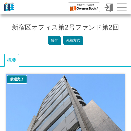
ク
ラ
新宿区オフィス第2号ファンド第2回
ウ
貸付
先着方式
ド
フ
概要
ァ
ン
償還完了
デ
ィ
ン
グ
で