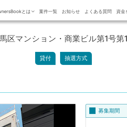
wnersBookとは
案件一覧
お知らせ
よくある質問
資金
馬区マンション・商業ビル第1号第
貸付
抽選方式
募集期間