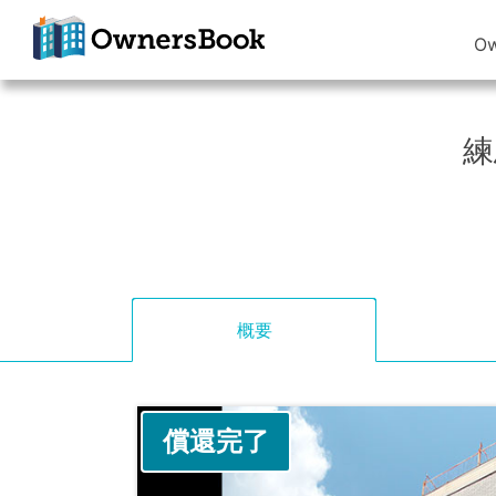
O
クラウドファン
ディングで不動
産投資
練
OwnersBook
概要
償還完了