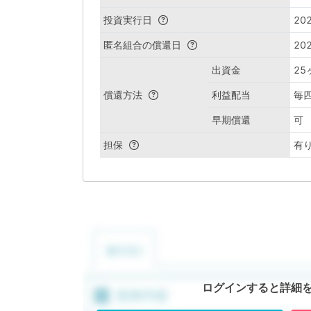
投資実行日
202
匿名組合の償還日
202
出資金
2
償還方法
利益配当
毎
早期償還
可
担保
有
ログインすると詳細