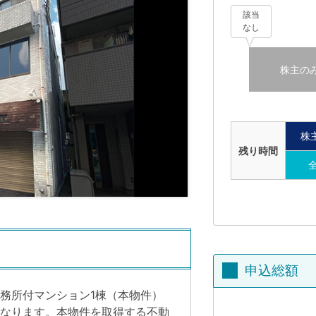
該当
なし
株主の
株
残り時間
申込総額
務所付マンション1棟（本物件）
なります。本物件を取得する不動