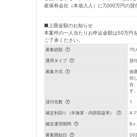
産保有会社（本借入人）に7,000万円の
■上限金額のお知らせ
本案件の一人当たりお申込金額は50万円
ご了承ください。
募集総額
70
運用タイプ
貸
募集方式
抽
但
合
す
貸付先数
1
確定利回り（年換算・内部収益率）
4.1
確定運用期間
9ヶ
募集開始日
202