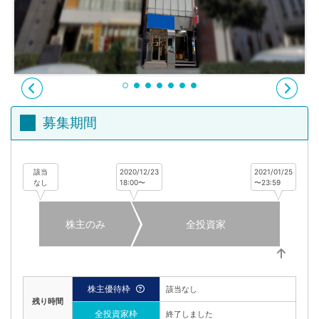
不
動
産
投
資
OwnersBook
募集期間
該当
2020/12/23
2021/01/25
なし
18:00〜
〜23:59
株主のみ
全投資家
株主優待枠
該当なし
残り時間
全投資家枠
終了しました