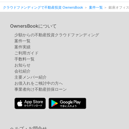
クラウドファンディングで不動産投資 OwnersBook
案件一覧
銀座オフィス
OwnersBookについて
少額からの不動産投資クラウドファンディング
案件⼀覧
案件実績
ご利用ガイド
手数料一覧
お知らせ
会社紹介
主要メンバー紹介
お借入れをご検討中の方へ
事業者向け不動産担保ローン
ヘルプ・お問合せ