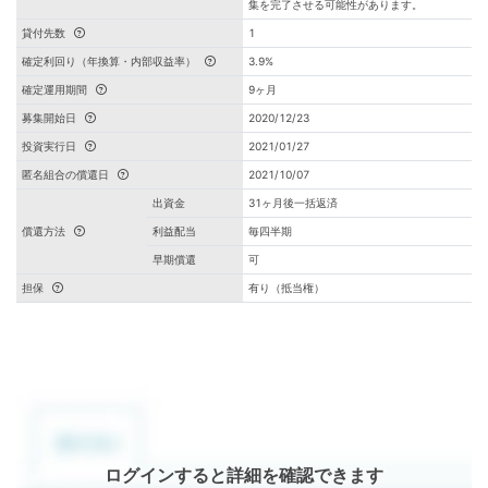
集を完了させる可能性があります。
貸付先数
1
確定利回り（年換算・内部収益率）
3.9%
確定運用期間
9ヶ月
募集開始日
2020/12/23
投資実行日
2021/01/27
匿名組合の償還日
2021/10/07
出資金
31ヶ月後一括返済
償還方法
利益配当
毎四半期
早期償還
可
担保
有り（抵当権）
ログインすると詳細を確認できます