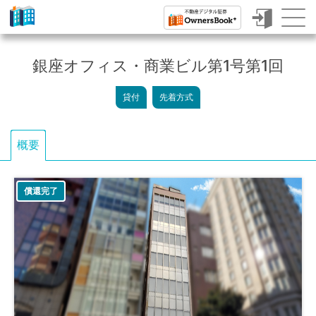
ク
ラ
銀座オフィス・商業ビル第1号第1回
ウ
貸付
先着方式
ド
フ
概要
ァ
ン
償還完了
デ
ィ
ン
グ
で