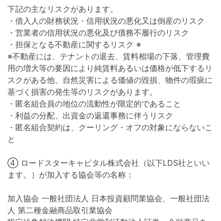
下記の主なリスクがあります。
・借入人の財務状況・信用状況の悪化又は倒産のリスク
・営業者の信用状況の悪化及び債務不履行のリスク
・担保となる不動産に関するリスク ※
※不動産には、テナントの退去、賃料相場の下落、管理費
用の増大等の要因により純賃料あるいは価格が低下するリ
スクがある他、自然災害による価値の毀損、物件の瑕疵に
基づく損害の発生等のリスクがあります。
・匿名組合員の地位の流動性が限定的であること
・利益の分配、出資金の返還事務に伴うリスク
・匿名組合契約は、クーリング・オフの対象にならないこ
と
④ ロードスターキャピタル株式会社（以下LDS社といい
ます。）が加入する協会等の名称：
加入協会 一般社団法人 日本投資顧問業協会、一般社団法
人 第二種金融商品取引業協会