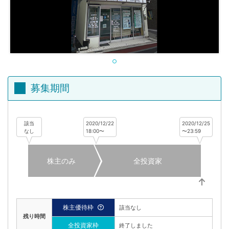
不
動
産
投
資
OwnersBook
募集期間
該当
2020/12/22
2020/12/25
なし
18:00〜
〜23:59
株主のみ
全投資家
株主優待枠
該当なし
残り時間
全投資家枠
終了しました