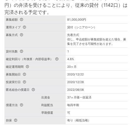
円）の弁済を受けることにより、従来の貸付（1142口）は
完済される予定です。
募集総額
81,000,000円
運用タイプ
貸付（シニアローン）
募集方式
先着方式
但し、申込総額が募集総額を超えた場合、募
集を完了させる可能性があります。
貸付先数
1
確定利回り（年換算・内部収益率）
4.6%
確定運用期間
20ヶ月
募集開始日
2020/12/22
投資実行日
2020/12/28
匿名組合の償還日
2022/08/08
出資金
37ヶ月後一括返済
償還方法
利益配当
毎四半期
早期償還
可
担保
有り（根抵当権）