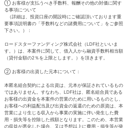
① お客様が支払うべき手数料、報酬その他の対価に関す
る事項について
（詳細は、投資口座の開設時にご確認頂いております重
要事項説明書の「手数料などの諸費用について」をご参照
下さい。）：
ロードスターファンディング株式会社（LDF社といいま
す。）は、本案件に関して、借入人から融資手数料相当額
（貸付金額の2％を上限とします。）を頂きます。
② お客様の出資した元本について：
本匿名組合契約による出資は、元本が保証されているもの
ではありません。すなわち、LDF社は、匿名組合員である
お客様の出資金を本案件の営業のために用いるものとし、
お客様への利益配当及び出資金の返還のための原資は、本
営業により生じる収入から事業の実施に伴い発生した費
用・損失等を控除した残額となります。このため、本営業
の収益が悪化した場合、又は予想以上に費用・損失等が発