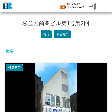
ク
ラ
杉並区商業ビル第1号第2回
ウ
貸付
先着方式
ド
フ
概要
ァ
ン
償還完了
デ
ィ
ン
グ
で