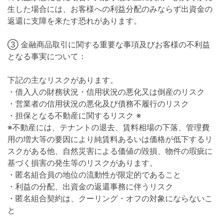
生した場合には、お客様への利益分配のみならず出資金の
返還に支障を来たす恐れがあります。
③ 金融商品取引に関する重要な事項及びお客様の不利益
となる事実について：
下記の主なリスクがあります。
・借入人の財務状況・信用状況の悪化又は倒産のリスク
・営業者の信用状況の悪化及び債務不履行のリスク
・担保となる不動産に関するリスク ※
※不動産には、テナントの退去、賃料相場の下落、管理費
用の増大等の要因により純賃料あるいは価格が低下するリ
スクがある他、自然災害による価値の毀損、物件の瑕疵に
基づく損害の発生等のリスクがあります。
・匿名組合員の地位の流動性が限定的であること
・利益の分配、出資金の返還事務に伴うリスク
・匿名組合契約は、クーリング・オフの対象にならないこ
と