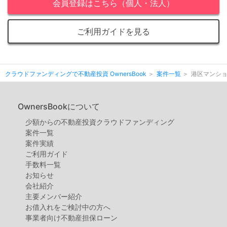
会員登録はこちら（個人・法人）
ご利用ガイドを見る
クラウドファンディングで不動産投資 OwnersBook
案件一覧
港区マンショ
OwnersBookについて
少額からの不動産投資クラウドファンディング
案件⼀覧
案件実績
ご利用ガイド
手数料一覧
お知らせ
会社紹介
主要メンバー紹介
お借入れをご検討中の方へ
事業者向け不動産担保ローン