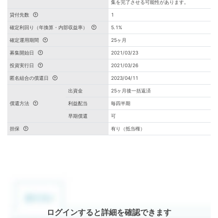
集を完了させる可能性があります。
貸付先数
1
確定利回り（年換算・内部収益率）
5.1%
確定運用期間
25ヶ月
募集開始日
2021/03/23
投資実行日
2021/03/26
匿名組合の償還日
2023/04/11
出資金
25ヶ月後一括返済
償還方法
利益配当
毎四半期
早期償還
可
担保
有り（抵当権）
ログインすると詳細を確認できます