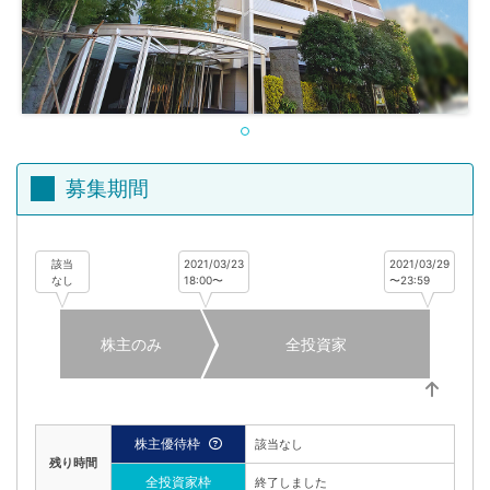
不
動
産
投
資
OwnersBook
募集期間
該当
2021/03/23
2021/03/29
なし
18:00〜
〜23:59
株主のみ
全投資家
株主優待枠
該当なし
残り時間
全投資家枠
終了しました