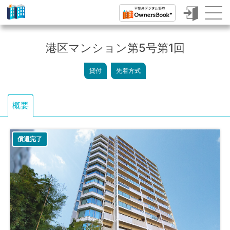
ク
ラ
港区マンション第5号第1回
ウ
貸付
先着方式
ド
フ
概要
ァ
ン
償還完了
デ
ィ
ン
グ
で