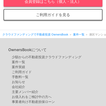
会員登録はこちら（個人・法人）
ご利用ガイドを見る
クラウドファンディングで不動産投資 OwnersBook
案件一覧
港区マンショ
OwnersBookについて
少額からの不動産投資クラウドファンディング
案件⼀覧
案件実績
ご利用ガイド
手数料一覧
お知らせ
会社紹介
主要メンバー紹介
お借入れをご検討中の方へ
事業者向け不動産担保ローン