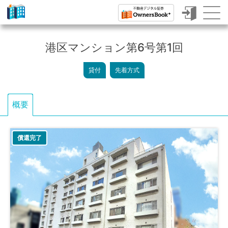
ク
ラ
港区マンション第6号第1回
ウ
貸付
先着方式
ド
フ
概要
ァ
ン
償還完了
デ
ィ
ン
グ
で