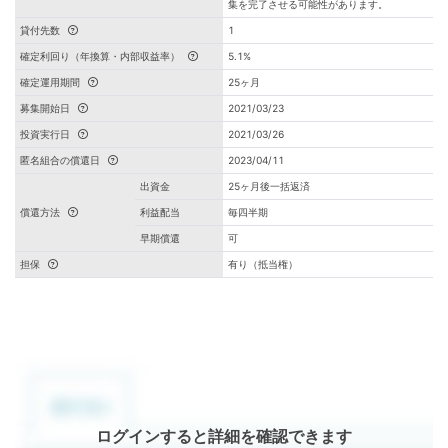
集を完了させる可能性があります。
貸付先数
1
確定利回り（年換算・内部収益率）
5.1%
確定運用期間
25ヶ月
募集開始日
2021/03/23
投資実行日
2021/03/26
匿名組合の償還日
2023/04/11
出資金
25ヶ月後一括返済
償還方法
利益配当
毎四半期
早期償還
可
担保
有り（抵当権）
ログインすると詳細を確認できます