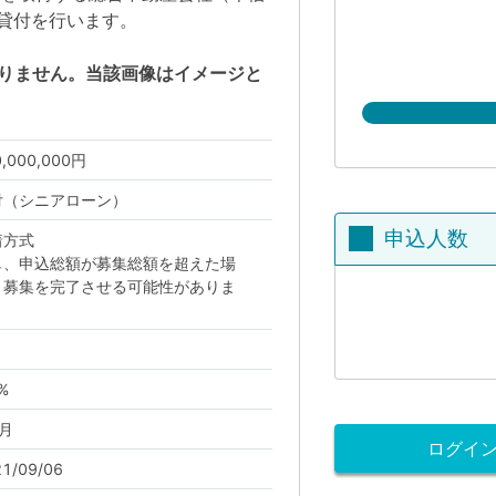
）の貸付を行います。
りません。当該画像はイメージと
0,000,000円
付（シニアローン）
申込人数
着方式
し、申込総額が募集総額を超えた場
、募集を完了させる可能性がありま
。
%
月
ログイ
1/09/06