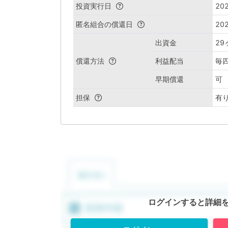
投資実行日
202
匿名組合の償還日
202
出資金
2
償還方法
利益配当
毎
早期償還
可
担保
有
ログインすると詳細