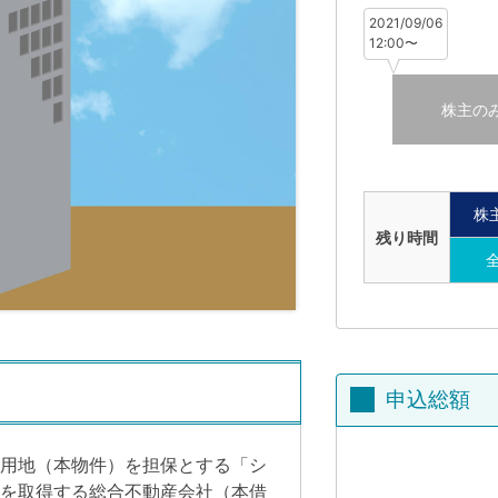
2021/09/06
12:00〜
株主の
株
残り時間
申込総額
用地（本物件）を担保とする「シ
を取得する総合不動産会社（本借