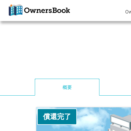
O
クラウドファン
ディングで不動
産投資
OwnersBook
概要
償還完了