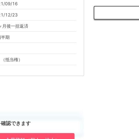
1/09/16
1/12/23
9ヶ月後一括返済
四半期
り（抵当権）
を確認できます