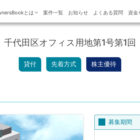
wnersBookとは
案件一覧
お知らせ
よくある質問
資金
千代田区オフィス用地第1号第1回
貸付
先着方式
株主優待
募集期間