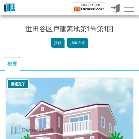
ク
ラ
世田谷区戸建素地第1号第1回
ウ
貸付
抽選方式
ド
フ
概要
ァ
ン
償還完了
デ
ィ
ン
グ
で