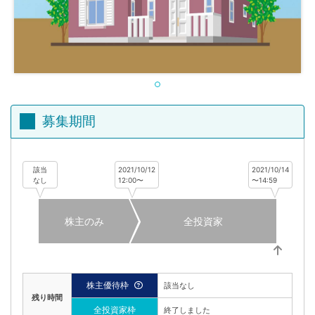
不
動
産
投
資
OwnersBook
募集期間
該当
2021/10/12
2021/10/14
なし
12:00〜
〜14:59
株主のみ
全投資家
株主優待枠
該当なし
残り時間
全投資家枠
終了しました