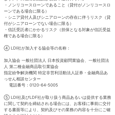
・ノンリコースローンであること（貸付がノンリコースロ
ーンである場合に限る）
・シニア貸付人及びシニアローンの存在に伴うリスク（貸
付がシニアローンでない場合に限る）
・信託受託者にかかるリスク（担保となる対象が信託受益
権である場合に限る）
④ LDI社が加入する協会等の名称：
加入協会 一般社団法人 日本投資顧問業協会、一般社団法
人 第二種金融商品取引業協会
指定紛争解決機関 特定非営利活動法人証券・金融商品あ
っせん相談センター
電話番号：0120-64-5005
⑤ LDI社及びLDF社が取り扱う商品あるいは提供する業務
に関して契約を締結される場合には、お客様に事前に交付
する書面等により、契約及びその業務の内容を十分にご確