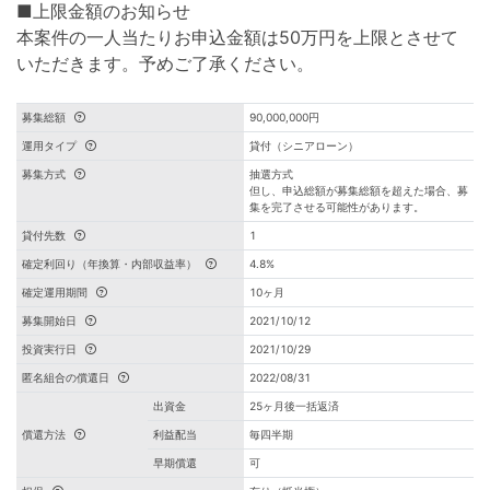
■上限金額のお知らせ
本案件の一人当たりお申込金額は50万円を上限とさせて
いただきます。予めご了承ください。
募集総額
90,000,000円
運用タイプ
貸付（シニアローン）
募集方式
抽選方式
但し、申込総額が募集総額を超えた場合、募
集を完了させる可能性があります。
貸付先数
1
確定利回り（年換算・内部収益率）
4.8%
確定運用期間
10ヶ月
募集開始日
2021/10/12
投資実行日
2021/10/29
匿名組合の償還日
2022/08/31
出資金
25ヶ月後一括返済
償還方法
利益配当
毎四半期
早期償還
可