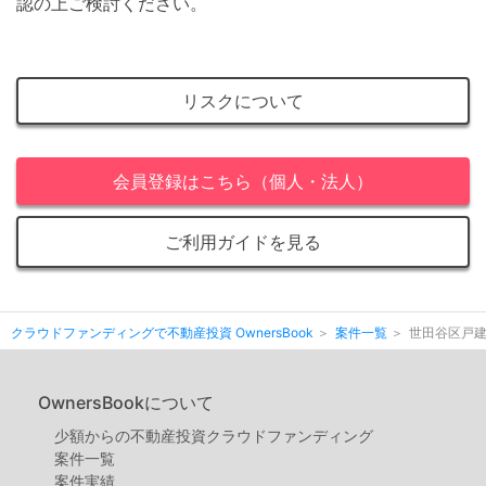
認の上ご検討ください。
リスクについて
会員登録はこちら（個人・法人）
ご利用ガイドを見る
クラウドファンディングで不動産投資 OwnersBook
案件一覧
世田谷区戸建
OwnersBookについて
少額からの不動産投資クラウドファンディング
案件⼀覧
案件実績