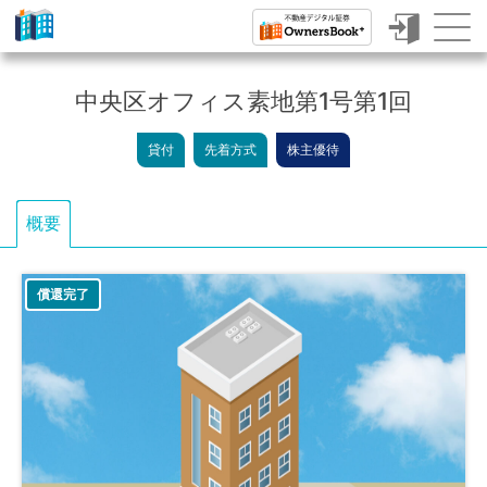
ク
ラ
中央区オフィス素地第1号第1回
ウ
貸付
先着方式
株主優待
ド
フ
概要
ァ
ン
償還完了
デ
ィ
ン
グ
で