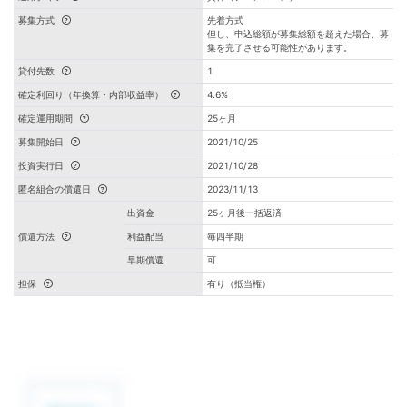
募集方式
先着方式
但し、申込総額が募集総額を超えた場合、募
集を完了させる可能性があります。
貸付先数
1
確定利回り（年換算・内部収益率）
4.6%
確定運用期間
25ヶ月
募集開始日
2021/10/25
投資実行日
2021/10/28
匿名組合の償還日
2023/11/13
出資金
25ヶ月後一括返済
償還方法
利益配当
毎四半期
早期償還
可
担保
有り（抵当権）