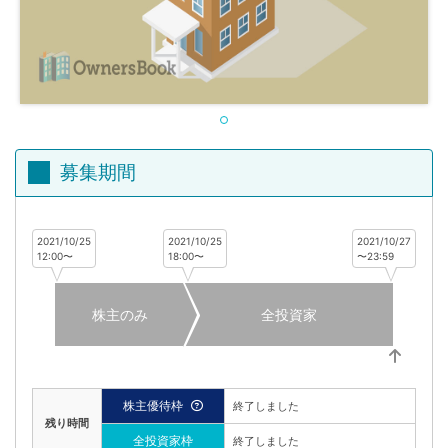
不
動
産
投
資
OwnersBook
募集期間
2021/10/25
2021/10/25
2021/10/27
12:00〜
18:00〜
〜23:59
株主のみ
全投資家
株主優待枠
終了しました
残り時間
全投資家枠
終了しました