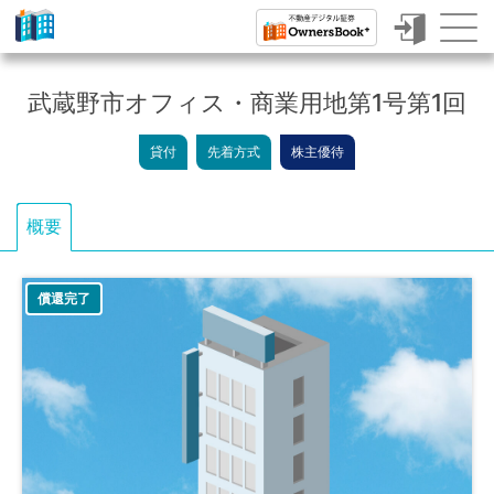
ク
ラ
武蔵野市オフィス・商業用地第1号第1回
ウ
貸付
先着方式
株主優待
ド
フ
概要
ァ
ン
償還完了
デ
ィ
ン
グ
で