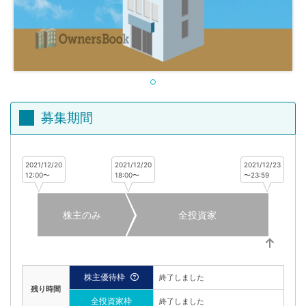
不
動
産
投
資
OwnersBook
募集期間
2021/12/20
2021/12/20
2021/12/23
12:00〜
18:00〜
〜23:59
株主のみ
全投資家
株主優待枠
終了しました
残り時間
全投資家枠
終了しました