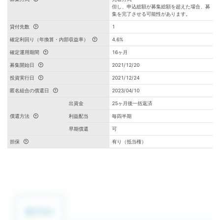
但し、申込総額が募集総額を超えた場合、募
集を完了させる可能性があります。
貸付先数
1
確定利回り（年換算・内部収益率）
4.6%
確定運用期間
16ヶ月
募集開始日
2021/12/20
投資実行日
2021/12/24
匿名組合の償還日
2023/04/10
出資金
25ヶ月後一括返済
償還方法
利益配当
毎四半期
早期償還
可
担保
有り（抵当権）