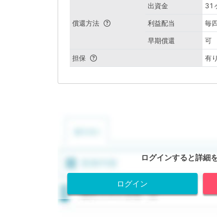
出資金
3
償還方法
利益配当
毎
早期償還
可
担保
有
ログインすると詳細
ログイン