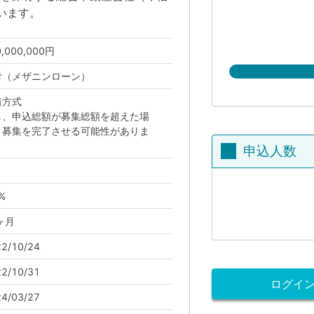
行います。
0,000,000円
付（メザニンローン）
着方式
し、申込総額が募集総額を超えた場
、募集を完了させる可能性がありま
。
申込人数
%
ヶ月
2/10/24
2/10/31
ログイ
4/03/27