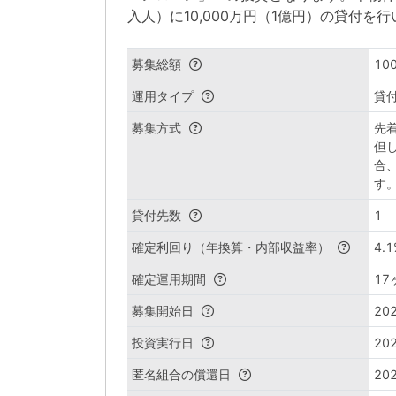
入人）に10,000万円（1億円）の貸付を
募集総額
10
運用タイプ
貸
募集方式
先
但
合
す
貸付先数
1
確定利回り（年換算・内部収益率）
4.1
確定運用期間
17
募集開始日
202
投資実行日
202
匿名組合の償還日
202