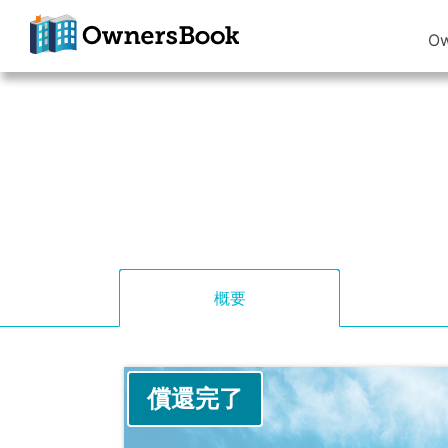
O
クラウドファン
ディングで不動
産投資
OwnersBook
概要
償還完了