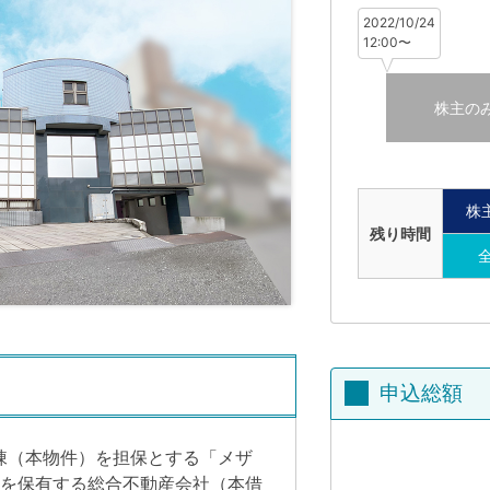
2022/10/24
12:00〜
株主の
株
残り時間
申込総額
棟（本物件）を担保とする「メザ
を保有する総合不動産会社（本借