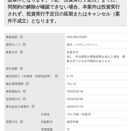
同契約の解除が確認できない場合、本案件は投資実行
されず、投資実行予定日の延期またはキャンセル（案
件不成立）となります。
募集総額
500,000,000円
運用タイプ
貸付（メザニンローン）
募集方式
先着方式
但し、申込総額が募集総額を超えた場合、募
集を完了させる可能性があります。
貸付先数
1
確定利回り（年換算・内部収益率）
5.7%
確定運用期間
10ヶ月
募集開始日
2024/03/18
投資実行日
2024/03/29
匿名組合の償還日
2025/01/14
出資金
13ヶ月後一括返済
償還方法
利益配当
毎四半期
早期償還
可