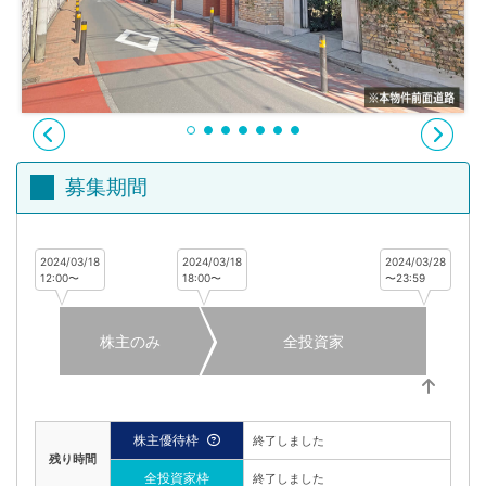
不
動
産
投
資
OwnersBook
募集期間
2024/03/18
2024/03/18
2024/03/28
12:00〜
18:00〜
〜23:59
株主のみ
全投資家
株主優待枠
終了しました
残り時間
全投資家枠
終了しました