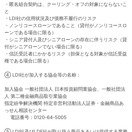
・匿名組合契約は、クーリング・オフの対象にならないこ
と
・LDI社の信用状況及び債務不履行のリスク
・ノンリコースローンであること（貸付がノンリコースロ
ーンである場合に限る）
・シニア貸付人及びシニアローンの存在に伴うリスク（貸
付がシニアローンでない場合に限る）
・信託受託者にかかるリスク（担保となる対象が信託受益
権である場合に限る）
④ LDI社が加入する協会等の名称：
加入協会 一般社団法人 日本投資顧問業協会、一般社団法
人 第二種金融商品取引業協会
指定紛争解決機関 特定非営利活動法人証券・金融商品あ
っせん相談センター
電話番号：0120-64-5005
⑤ LDI社及びLDF社が取り扱う商品あるいは提供する業務