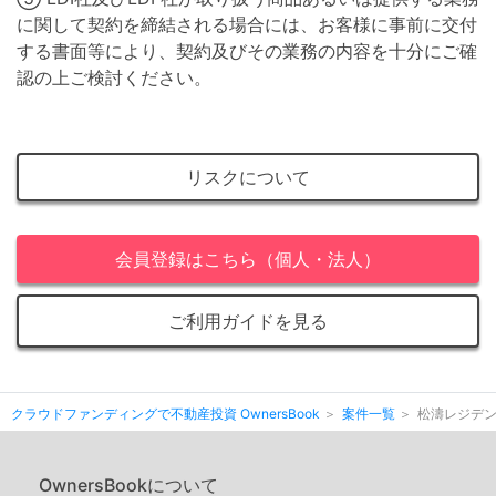
に関して契約を締結される場合には、お客様に事前に交付
する書面等により、契約及びその業務の内容を十分にご確
認の上ご検討ください。
リスクについて
会員登録はこちら（個人・法人）
ご利用ガイドを見る
クラウドファンディングで不動産投資 OwnersBook
案件一覧
松濤レジデ
OwnersBookについて