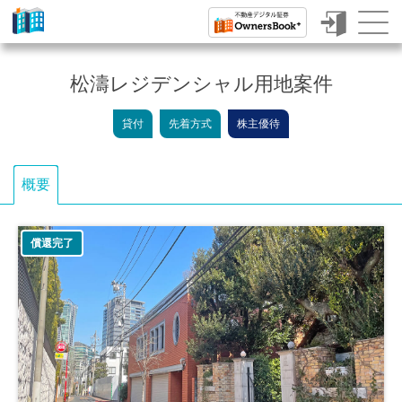
ク
ラ
松濤レジデンシャル用地案件
ウ
貸付
先着方式
株主優待
ド
フ
概要
ァ
ン
償還完了
デ
ィ
ン
グ
で