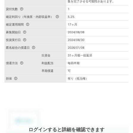
集を完了させる可能性があります。
貸付先数
1
確定利回り（年換算・内部収益率）
5.2%
確定運用期間
17ヶ月
募集開始日
2024/08/08
投資実行日
2024/08/30
匿名組合の償還日
2026/01/08
出資金
31ヶ月後一括返済
償還方法
利益配当
毎四半期
早期償還
可
担保
有り（抵当権）
ログインすると詳細を確認できます