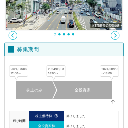
不
動
産
投
資
OwnersBook
募集期間
2024/08/08
2024/08/08
2024/08/29
12:00〜
18:00〜
〜18:00
株主のみ
全投資家
株主優待枠
終了しました
残り時間
全投資家枠
終了しました