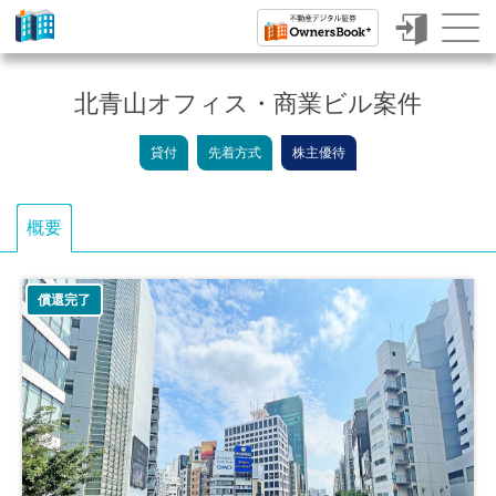
ク
ラ
北青山オフィス・商業ビル案件
ウ
貸付
先着方式
株主優待
ド
フ
概要
ァ
ン
償還完了
デ
ィ
ン
グ
で