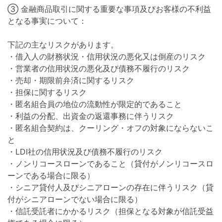
③ 金融商品取引に関する重要な事項及びお客様の不利益
となる事実について：
下記の主なリスクがあります。
・借入人の財務状況・信用状況の悪化又は倒産のリスク
・営業者の信用状況の悪化及び債務不履行のリスク
・売却・期限前弁済に関するリスク
・担保に関するリスク
・匿名組合員の地位の流動性が限定的であること
・利益の分配、出資金の返還事務に伴うリスク
・匿名組合契約は、クーリング・オフの対象にならないこ
と
・LDI社の信用状況及び債務不履行のリスク
・ノンリコースローンであること（貸付がノンリコースロ
ーンである場合に限る）
・シニア貸付人及びシニアローンの存在に伴うリスク（貸
付がシニアローンでない場合に限る）
・信託受託者にかかるリスク（担保となる対象が信託受益