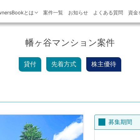
wnersBookとは
案件一覧
お知らせ
よくある質問
資金
幡ヶ谷マンション案件
貸付
先着方式
株主優待
募集期間