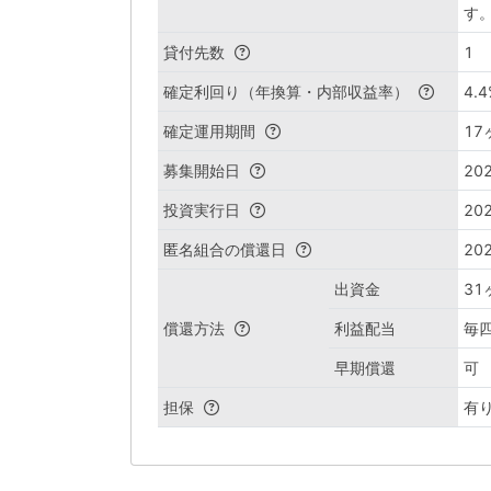
す
貸付先数
1
確定利回り（年換算・内部収益率）
4.4
確定運用期間
17
募集開始日
202
投資実行日
202
匿名組合の償還日
202
出資金
3
償還方法
利益配当
毎
早期償還
可
担保
有