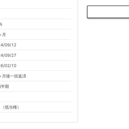
。
%
ヶ月
4/09/12
4/09/27
6/02/10
1ヶ月後一括返済
四半期
り（抵当権）