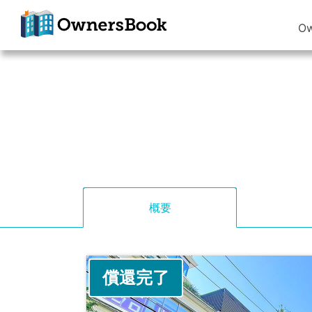
O
クラウドファン
ディングで不動
産投資
OwnersBook
概要
償還完了