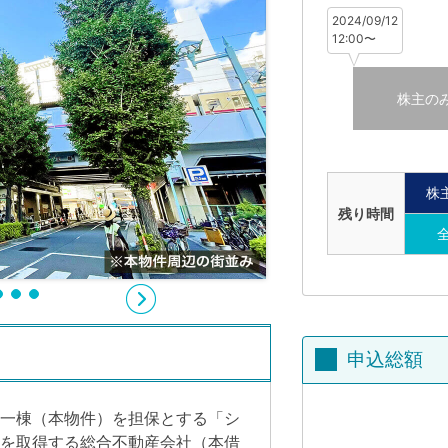
2024/09/12
12:00〜
株主の
株
残り時間
申込総額
一棟（本物件）を担保とする「シ
を取得する総合不動産会社（本借