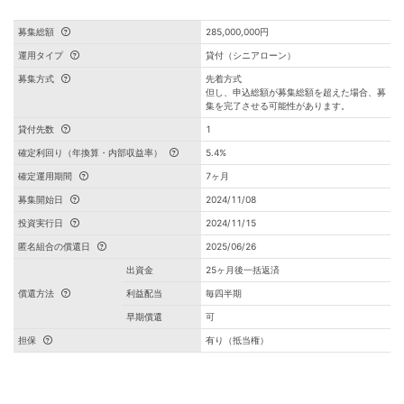
募集総額
285,000,000円
運用タイプ
貸付（シニアローン）
募集方式
先着方式
但し、申込総額が募集総額を超えた場合、募
集を完了させる可能性があります。
貸付先数
1
確定利回り（年換算・内部収益率）
5.4%
確定運用期間
7ヶ月
募集開始日
2024/11/08
投資実行日
2024/11/15
匿名組合の償還日
2025/06/26
出資金
25ヶ月後一括返済
償還方法
利益配当
毎四半期
早期償還
可
担保
有り（抵当権）