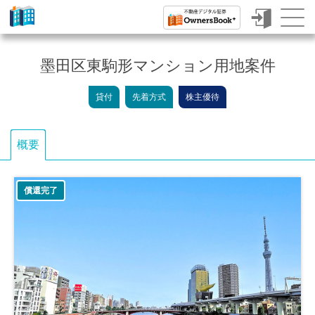
ク
ラ
墨田区東駒形マンション用地案件
ウ
貸付
先着方式
株主優待
ド
フ
概要
ァ
ン
償還完了
デ
ィ
ン
グ
で