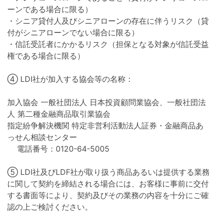
ーンである場合に限る）
・シニア貸付人及びシニアローンの存在に伴うリスク（貸
付がシニアローンでない場合に限る）
・信託受託者にかかるリスク（担保となる対象が信託受益
権である場合に限る）
④ LDI社が加入する協会等の名称：
加入協会 一般社団法人 日本投資顧問業協会、一般社団法
人 第二種金融商品取引業協会
指定紛争解決機関 特定非営利活動法人証券・金融商品あ
っせん相談センター
電話番号：0120-64-5005
⑤ LDI社及びLDF社が取り扱う商品あるいは提供する業務
に関して契約を締結される場合には、お客様に事前に交付
する書面等により、契約及びその業務の内容を十分にご確
認の上ご検討ください。