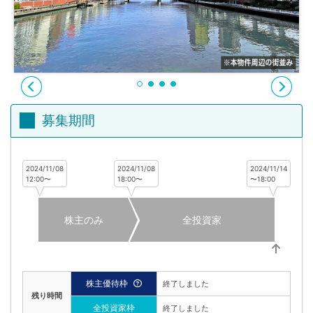
不
動
産
投
資
OwnersBook
募集期間
2024/11/08
2024/11/08
2024/11/14
12:00〜
18:00〜
〜18:00
株主のみ
全投資家
株主優待枠
終了しました
残り時間
全投資家枠
終了しました