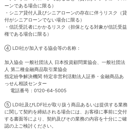
ーンである場合に限る）
・シニア貸付人及びシニアローンの存在に伴うリスク（貸
付がシニアローンでない場合に限る）
・信託受託者にかかるリスク（担保となる対象が信託受益
権である場合に限る）
④ LDI社が加入する協会等の名称：
加入協会 一般社団法人 日本投資顧問業協会、一般社団法
人 第二種金融商品取引業協会
指定紛争解決機関 特定非営利活動法人証券・金融商品あ
っせん相談センター
電話番号：0120-64-5005
⑤ LDI社及びLDF社が取り扱う商品あるいは提供する業務
に関して契約を締結される場合には、お客様に事前に交付
する書面等により、契約及びその業務の内容を十分にご確
認の上ご検討ください。