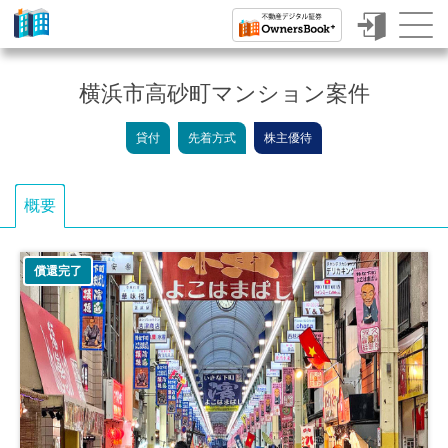
ク
ラ
横浜市高砂町マンション案件
ウ
貸付
先着方式
株主優待
ド
フ
概要
ァ
ン
償還完了
デ
ィ
ン
グ
で