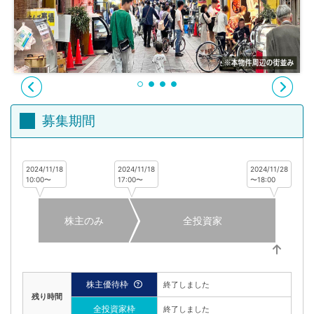
不
動
産
投
資
OwnersBook
募集期間
2024/11/18
2024/11/18
2024/11/28
10:00〜
17:00〜
〜18:00
株主のみ
全投資家
株主優待枠
終了しました
残り時間
全投資家枠
終了しました