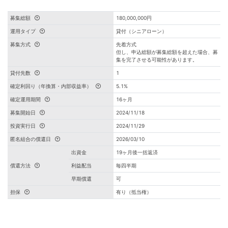
募集総額
180,000,000円
運用タイプ
貸付（シニアローン）
募集方式
先着方式
但し、申込総額が募集総額を超えた場合、募
集を完了させる可能性があります。
貸付先数
1
確定利回り（年換算・内部収益率）
5.1%
確定運用期間
16ヶ月
募集開始日
2024/11/18
投資実行日
2024/11/29
匿名組合の償還日
2026/03/10
出資金
19ヶ月後一括返済
償還方法
利益配当
毎四半期
早期償還
可
担保
有り（抵当権）