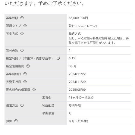
いただきます。予めご了承ください。
募集総額
65,000,000円
運用タイプ
貸付（シニアローン）
募集方式
抽選方式
但し、申込総額が募集総額を超えた場合、募
集を完了させる可能性があります。
貸付先数
1
確定利回り（年換算・内部収益率）
5.1%
確定運用期間
6ヶ月
募集開始日
2024/11/22
投資実行日
2024/11/29
匿名組合の償還日
2025/05/09
出資金
13ヶ月後一括返済
償還方法
利益配当
毎四半期
早期償還
可
担保
有り（抵当権）