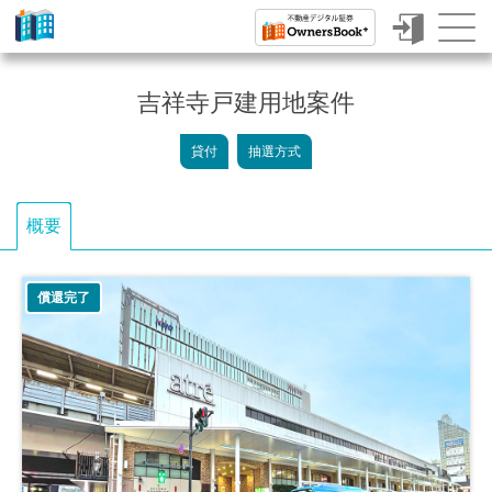
ク
ラ
吉祥寺戸建用地案件
ウ
貸付
抽選方式
ド
フ
概要
ァ
ン
償還完了
デ
ィ
ン
グ
で