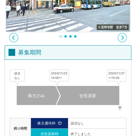
不
動
産
投
資
OwnersBook
募集期間
該当
2024/11/22
2024/11/27
なし
14:00〜
〜15:00
株主のみ
全投資家
株主優待枠
該当なし
残り時間
全投資家枠
終了しました