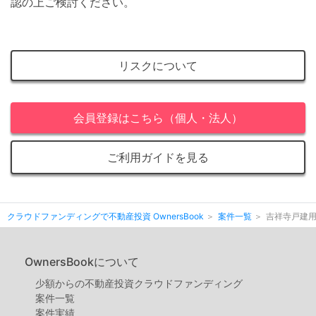
認の上ご検討ください。
リスクについて
会員登録はこちら（個人・法人）
ご利用ガイドを見る
クラウドファンディングで不動産投資 OwnersBook
案件一覧
吉祥寺戸建
OwnersBookについて
少額からの不動産投資クラウドファンディング
案件⼀覧
案件実績