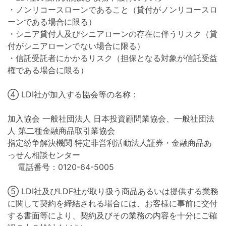
・ノンリコースローンであること（貸付がノンリコースロ
ーンである場合に限る）
・シニア貸付人及びシニアローンの存在に伴うリスク（貸
付がシニアローンでない場合に限る）
・信託受託者にかかるリスク（担保となる対象が信託受益
権である場合に限る）
④ LDI社が加入する協会等の名称：
加入協会 一般社団法人 日本投資顧問業協会、一般社団法
人 第二種金融商品取引業協会
指定紛争解決機関 特定非営利活動法人証券・金融商品あ
っせん相談センター
電話番号：0120-64-5005
⑤ LDI社及びLDF社が取り扱う商品あるいは提供する業務
に関して契約を締結される場合には、お客様に事前に交付
する書面等により、契約及びその業務の内容を十分にご確