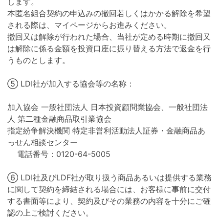
します。
本匿名組合契約の申込みの撤回若しくはかかる解除を希望
される際は、マイページからお進みください。
撤回又は解除が行われた場合、当社が定める時期に撤回又
は解除に係る金額を投資口座に振り替える方法で返金を行
うものとします。
⑤ LDI社が加入する協会等の名称：
加入協会 一般社団法人 日本投資顧問業協会、一般社団法
人 第二種金融商品取引業協会
指定紛争解決機関 特定非営利活動法人証券・金融商品あ
っせん相談センター
電話番号：0120-64-5005
⑥ LDI社及びLDF社が取り扱う商品あるいは提供する業務
に関して契約を締結される場合には、お客様に事前に交付
する書面等により、契約及びその業務の内容を十分にご確
認の上ご検討ください。