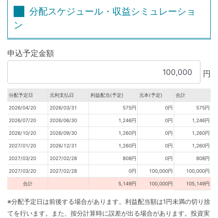
分配スケジュール・収益シミュレーショ
ン
申込予定金額
円
分配予定日
元利支払日
利益配当(予定)
元本(予定)
合計
2026/04/20
2026/03/31
575円
0円
575円
2026/07/20
2026/06/30
1,246円
0円
1,246円
2026/10/20
2026/09/30
1,260円
0円
1,260円
2027/01/20
2026/12/31
1,260円
0円
1,260円
2027/03/20
2027/02/28
808円
0円
808円
2027/03/20
2027/02/28
0円
100,000円
100,000円
合計
5,149円
100,000円
105,149円
※分配予定日は前後する場合があります。利益配当額は1円未満の切り捨
てを行います。また、按分計算時に誤差が出る場合があります。投資実