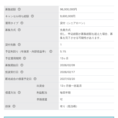
募集総額
96,000,000円
キャンセル待ち総額
9,600,000円
運用タイプ
貸付（シニアローン）
募集方式
先着方式
但し、申込総額が募集総額を超えた場合、募
集を完了させる可能性があります。
貸付先数
1
予定利回り（年換算・内部収益率）
5.1%
予定運用期間
13ヶ月
募集開始日
2026/02/09
投資実行日
2026/02/17
匿名組合の償還予定日
2027/03/20
出資金
13ヶ月後一括返済
償還方法
利益配当
毎四半期
早期償還
可
担保
有り（抵当権）