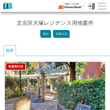
ク
ラ
文京区大塚レジデンス用地案件
ウ
貸付
先着方式
ド
フ
概要
ァ
ン
投資実行済
デ
ィ
ン
グ
で