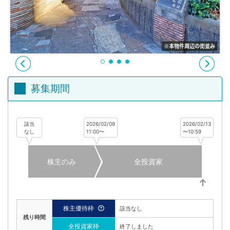
不
動
産
投
資
OwnersBook
募集期間
該当
2026/02/09
2026/02/13
なし
11:00〜
〜10:59
株主のみ
全投資家
株主優待枠
該当なし
残り時間
全投資家枠
終了しました