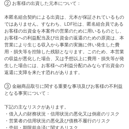
② お客様の出資した元本について：
本匿名組合契約による出資は、元本が保証されているもの
ではありません。すなわち、LDF社は、匿名組合員である
お客様の出資金を本案件の営業のために用いるものとし、
お客様への利益配当及び出資金の返還のための原資は、本
営業により生じる収入から事業の実施に伴い発生した費
用・損失等を控除した残額となります。このため、本営業
の収益が悪化した場合、又は予想以上に費用・損失等が発
生した場合には、お客様への利益分配のみならず出資金の
返還に支障を来たす恐れがあります。
③ 金融商品取引に関する重要な事項及びお客様の不利益
となる事実について：
下記の主なリスクがあります。
・借入人の財務状況・信用状況の悪化又は倒産のリスク
・営業者の信用状況の悪化及び債務不履行のリスク
・売却・期限前弁済に関するリスク