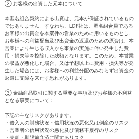
② お客様の出資した元本について：
本匿名組合契約による出資は、元本が保証されているもの
ではありません。すなわち、LDF社は、匿名組合員である
お客様の出資金を本案件の営業のために用いるものとし、
お客様への利益配当及び出資金の返還のための原資は、本
営業により生じる収入から事業の実施に伴い発生した費
用・損失等を控除した残額となります。このため、本営業
の収益が悪化した場合、又は予想以上に費用・損失等が発
生した場合には、お客様への利益分配のみならず出資金の
返還に支障を来たす恐れがあります。
③ 金融商品取引に関する重要な事項及びお客様の不利益
となる事実について：
下記の主なリスクがあります。
・借入人の財務状況・信用状況の悪化又は倒産のリスク
・営業者の信用状況の悪化及び債務不履行のリスク
・売却・期限前弁済に関するリスク