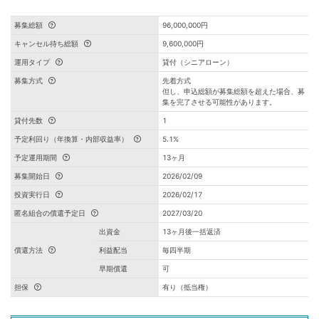
募集総額
96,000,000円
キャンセル待ち総額
9,600,000円
運用タイプ
貸付（シニアローン）
募集方式
先着方式
但し、申込総額が募集総額を超えた場合、募
集を完了させる可能性があります。
貸付先数
1
予定利回り（年換算・内部収益率）
5.1%
予定運用期間
13ヶ月
募集開始日
2026/02/09
投資実行日
2026/02/17
匿名組合の償還予定日
2027/03/20
出資金
13ヶ月後一括返済
償還方法
利益配当
毎四半期
早期償還
可
担保
有り（抵当権）