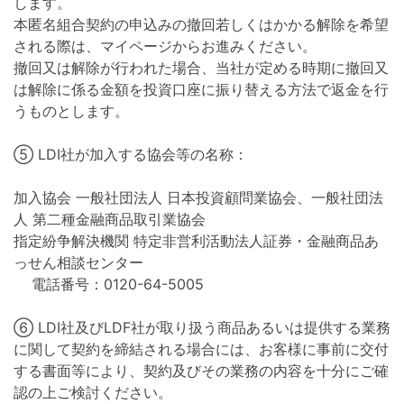
します。
本匿名組合契約の申込みの撤回若しくはかかる解除を希望
される際は、マイページからお進みください。
撤回又は解除が行われた場合、当社が定める時期に撤回又
は解除に係る金額を投資口座に振り替える方法で返金を行
うものとします。
⑤ LDI社が加入する協会等の名称：
加入協会 一般社団法人 日本投資顧問業協会、一般社団法
人 第二種金融商品取引業協会
指定紛争解決機関 特定非営利活動法人証券・金融商品あ
っせん相談センター
電話番号：0120-64-5005
⑥ LDI社及びLDF社が取り扱う商品あるいは提供する業務
に関して契約を締結される場合には、お客様に事前に交付
する書面等により、契約及びその業務の内容を十分にご確
認の上ご検討ください。