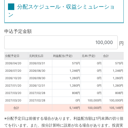
分配スケジュール・収益シミュレーショ
ン
申込予定金額
円
分配予定日
元利支払日
利益配当(予定)
元本(予定)
合計
2026/04/20
2026/03/31
575円
0円
575円
2026/07/20
2026/06/30
1,246円
0円
1,246円
2026/10/20
2026/09/30
1,260円
0円
1,260円
2027/01/20
2026/12/31
1,260円
0円
1,260円
2027/03/20
2027/02/28
808円
0円
808円
2027/03/20
2027/02/28
0円
100,000円
100,000円
合計
5,149円
100,000円
105,149円
※分配予定日は前後する場合があります。利益配当額は1円未満の切り捨
てを行います。また、按分計算時に誤差が出る場合があります。投資実