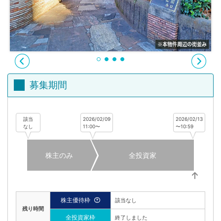
不
動
産
投
資
OwnersBook
募集期間
該当
2026/02/09
2026/02/13
なし
11:00〜
〜10:59
株主のみ
全投資家
株主優待枠
該当なし
残り時間
全投資家枠
終了しました