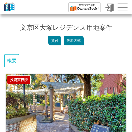
ク
ラ
文京区大塚レジデンス用地案件
ウ
貸付
先着方式
ド
フ
概要
ァ
ン
投資実行済
デ
ィ
ン
グ
で