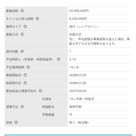
募集総額
62,000,000円
キャンセル待ち総額
6,200,000円
運用タイプ
貸付（シニアローン）
募集方式
先着方式
但し、申込総額が募集総額を超えた場合、募
集を完了させる可能性があります。
貸付先数
1
予定利回り（年換算・内部収益率）
5.1%
予定運用期間
13ヶ月
募集開始日
2026/01/20
投資実行日
2026/01/30
匿名組合の償還予定日
2027/02/20
出資金
13ヶ月後一括返済
償還方法
利益配当
毎四半期
早期償還
可
担保
有り（抵当権）