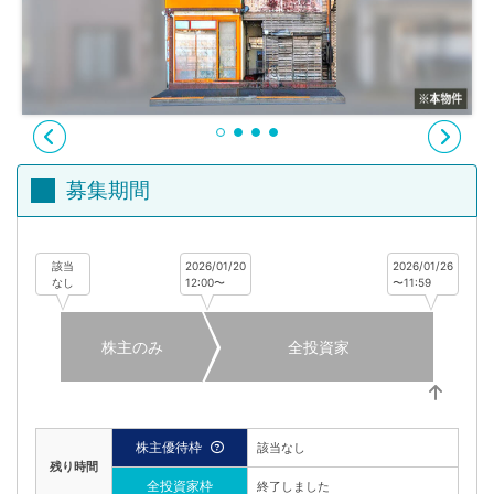
不
動
産
投
資
OwnersBook
募集期間
該当
2026/01/20
2026/01/26
なし
12:00〜
〜11:59
株主のみ
全投資家
株主優待枠
該当なし
残り時間
全投資家枠
終了しました