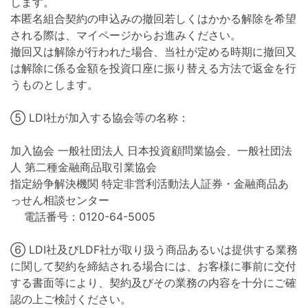
します。
本匿名組合契約の申込みの撤回若しくはかかる解除を希望
される際は、マイページからお進みください。
撤回又は解除が行われた場合、当社が定める時期に撤回又
は解除に係る金額を投資口座に振り替える方法で返金を行
うものとします。
⑤ LDI社が加入する協会等の名称：
加入協会 一般社団法人 日本投資顧問業協会、一般社団法
人 第二種金融商品取引業協会
指定紛争解決機関 特定非営利活動法人証券・金融商品あ
っせん相談センター
電話番号：0120-64-5005
⑥ LDI社及びLDF社が取り扱う商品あるいは提供する業務
に関して契約を締結される場合には、お客様に事前に交付
する書面等により、契約及びその業務の内容を十分にご確
認の上ご検討ください。