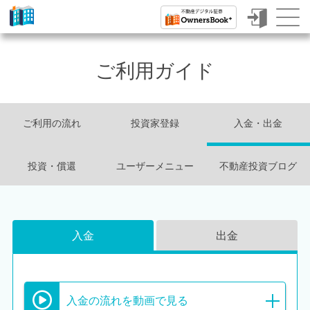
ク
ラ
ご利用ガイド
ウ
ド
フ
ご利用の流れ
投資家登録
入金・出金
ァ
投資・償還
ユーザーメニュー
不動産投資ブログ
ン
デ
ィ
入金
出金
ン
グ
で
入金の流れを動画で見る