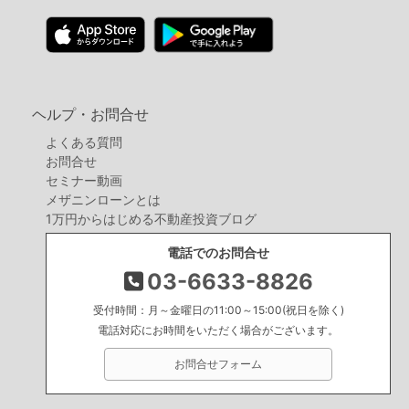
より、金額を入力して「内容を確認する」をクリッ
クしてください。​
払戻手数料330円（税込）はお客様ご負担となりま
す。
ヘルプ・お問合せ
※株主優待会員とプラチナ会員は、手数料無料で
よくある質問
す。
お問合せ
セミナー動画
メザニンローンとは
1万円からはじめる不動産投資ブログ
STEP2
支払いパスワードを入力する
電話でのお問合せ
03-6633-8826
受付時間：月～金曜日の11:00～15:00(祝日を除く)
電話対応にお時間をいただく場合がございます。
お問合せフォーム