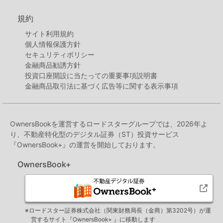
規約
サイト利用規約
個人情報保護方針
セキュリティポリシー
金融商品勧誘方針
投資口座開設に当たっての重要事項説明書
金融商品取引法に基づく広告等に関する表示事項
OwnersBookを運営するロードスターグループでは、2026年よ
り、不動産特化型のデジタル証券（ST）投資サービス
『OwnersBook+』の運営を開始しております。
次の画面で、支払いパスワードを入力してくださ
OwnersBook+
い。
「次へ進む」をクリックすると「ワンタイムキー
（※）」がメールで送信されます。
※ロードスター証券株式会社（関東財務局長（金商）第3202号）が運
※二段階認証の設定をされている場合は、二段階認
営するサイト『OwnersBook+ 』に移動します