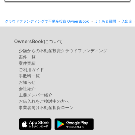
不
動
産
クラウドファンディングで不動産投資 OwnersBook
よくある質問
入出金
投
資
OwnersBookについて
OwnersBook
少額からの不動産投資クラウドファンディング
案件⼀覧
案件実績
ご利用ガイド
手数料一覧
お知らせ
会社紹介
主要メンバー紹介
お借入れをご検討中の方へ
事業者向け不動産担保ローン