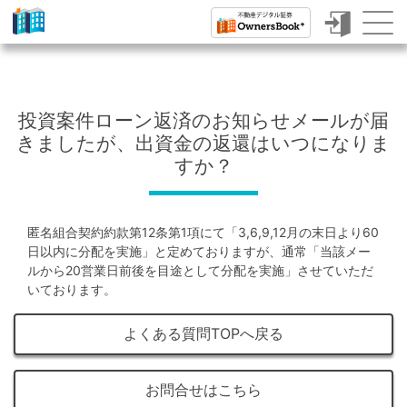
ク
ラ
ウ
投資案件ローン返済のお知らせメールが届
ド
きましたが、出資金の返還はいつになりま
フ
すか？
ァ
ン
匿名組合契約約款第12条第1項にて「3,6,9,12月の末日より60
デ
日以内に分配を実施」と定めておりますが、通常「当該メー
ルから20営業日前後を目途として分配を実施」させていただ
ィ
いております。
ン
よくある質問TOPへ戻る
グ
で
お問合せはこちら