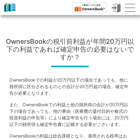
ク
ラ
ウ
OwnersBookの税引前利益が年間20万円以
ド
下の利益であれば確定申告の必要はないで
フ
すか？
ァ
ン
OwnersBookでの利益が20万円以下の場合であっても、他に
デ
雑所得に区分されるものとの合計が20万円超の場合、確定申
告が必要となります。
ィ
また、OwnersBookでの利益と他の雑所得の合計が20万円以
ン
下の場合であっても、他の事由（医療費の還付目的や株式の
グ
投資利益の申告等）により確定申告を行う場合には、20万円
以下の雑所得も確定申告書に記載する必要がございます。
で
OwnersBookの利益は総合課税となり、適用される税率はお