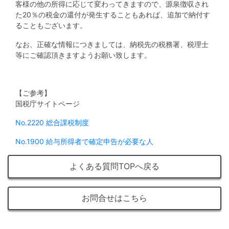
不
客様の他の所得に応じて変わってきますので、源泉徴収され
動
た20％の税金の還付が発生することもあれば、追加で納付す
ることもございます。
産
なお、正確な情報につきましては、納税先の税務署、税理士
投
等にご確認頂きますようお願い致します。
資
OwnersBook
【ご参考】
国税庁サイトページ
No.2220 総合課税制度
No.1900 給与所得者で確定申告が必要な人
よくある質問TOPへ戻る
お問合せはこちら