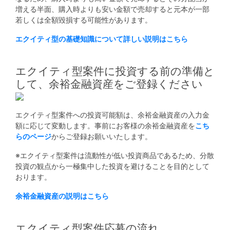
不
増える半面、購入時よりも安い金額で売却すると元本が一部
動
若しくは全額毀損する可能性があります。
産
エクイティ型の基礎知識について詳しい説明はこちら
投
資
エクイティ型案件に投資する前の準備と
OwnersBook
して、余裕金融資産をご登録ください
エクイティ型案件への投資可能額は、余裕金融資産の入力金
額に応じて変動します。事前にお客様の余裕金融資産を
こち
らのページ
からご登録お願いいたします。
※エクイティ型案件は流動性が低い投資商品であるため、分散
投資の観点から一極集中した投資を避けることを目的として
おります。
余裕金融資産の説明はこちら
エクイティ型案件応募の流れ