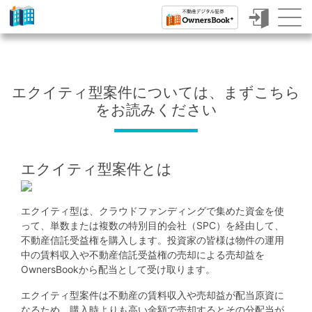
ク
ラ
ウ
エクイティ型案件については、まずこちら
ド
をお読みください
フ
ァ
エクイティ型案件とは
ン
デ
エクイティ型は、クラウドファンディングで集めた資金を使
ィ
って、単数または複数の特別目的会社（SPC）を経由して、
ン
不動産信託受益権を購入します。投資家の皆様は物件の運用
中の賃料収入や不動産信託受益権の売却による売却益を
グ
OwnersBookから配当として受け取ります。
で
エクイティ型案件は不動産の賃料収入や売却益が配当原資に
なるため、購入時よりも高い金額で売却するとその分配当が