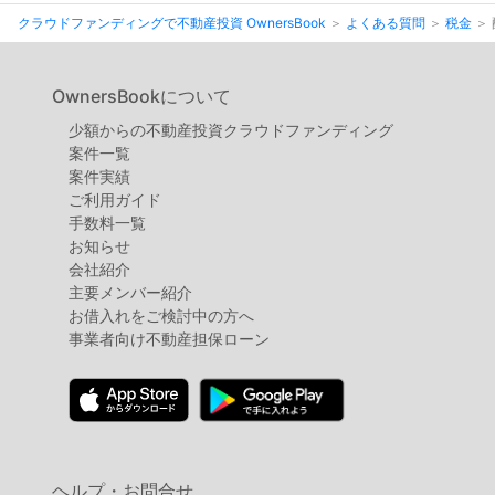
不
クラウドファンディングで不動産投資 OwnersBook
よくある質問
税金
動
産
OwnersBookについて
投
少額からの不動産投資クラウドファンディング
資
案件⼀覧
OwnersBook
案件実績
ご利用ガイド
手数料一覧
お知らせ
会社紹介
主要メンバー紹介
お借入れをご検討中の方へ
事業者向け不動産担保ローン
ヘルプ・お問合せ