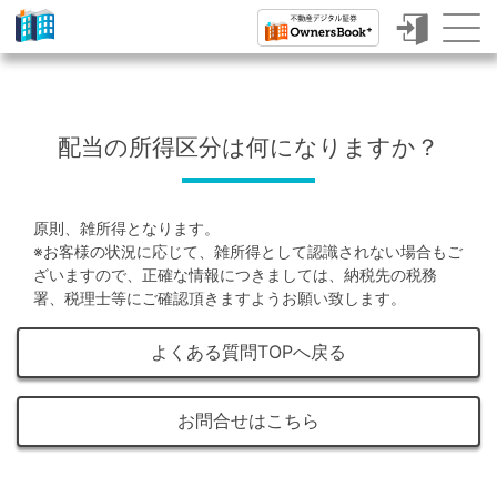
ク
ラ
ウ
配当の所得区分は何になりますか？
ド
フ
原則、雑所得となります。
ァ
※お客様の状況に応じて、雑所得として認識されない場合もご
ン
ざいますので、正確な情報につきましては、納税先の税務
署、税理士等にご確認頂きますようお願い致します。
デ
ィ
よくある質問TOPへ戻る
ン
グ
お問合せはこちら
で